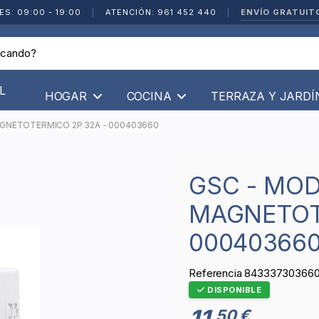
ENVÍO GRATUIT
ES: 09:00 - 19:00
|
ATENCIÓN: 961 452 440
|
L
HOGAR
COCINA
TERRAZA Y JARD
GNETOTERMICO 2P 32A - 000403660
GSC - MODULO DOBLE
MAGNETOT
00040366
Referencia
84333730366
DISPONIBLE
11
50 €