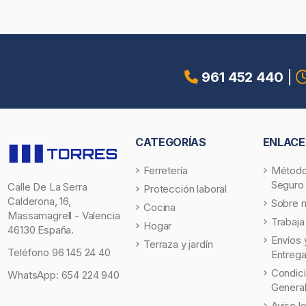
961 452 440
|
CATEGORÍAS
ENLACE
Ferretería
Método
Seguro
Calle De La Serra
Protección laboral
Calderona, 16,
Sobre 
Cocina
Massamagrell - Valencia
Trabaja
Hogar
46130 España.
Envíos 
Terraza y jardín
Teléfono
96 145 24 40
Entreg
Condic
WhatsApp:
654 224 940
Genera
Aviso l