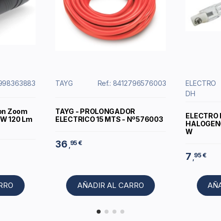
5998363883
TAYG
Ref.: 8412796576003
ELECTRO
DH
Con Zoom
TAYG - PROLONGADOR
ELECTRO 
3W 120 Lm
ELECTRICO 15 MTS - Nº576003
HALOGENO
W
36
95 €
,
7
95 €
,
ARRO
AÑADIR AL CARRO
AÑ