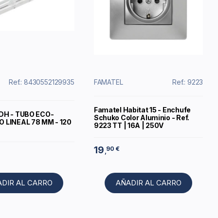
Ref.: 8430552129935
FAMATEL
Ref.: 9223
Famatel Habitat 15 - Enchufe
DH - TUBO ECO-
Schuko Color Aluminio - Ref.
 LINEAL 78 MM - 120
9223 TT | 16A | 250V
19
90 €
,
ADIR AL CARRO
AÑADIR AL CARRO