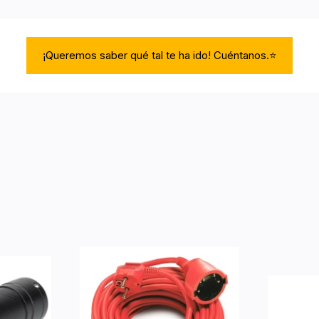
¡Queremos saber qué tal te ha ido! Cuéntanos.⭐