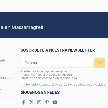
da en Massamagrell
SUSCRÍBETE A NUESTRA NEWSLETTER
nos
Puede darse de baja en cualquier
momento. Para ello, consulte nuestra
alderona,
información de contacto en el aviso legal.
He leído y acepto el
aviso legal
y la
política de privacidad
,
SÍGUENOS EN REDES