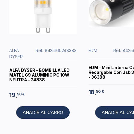
ALFA
Ref.: 8425160248383
EDM
Ref.: 842
DYSER
EDM - Mini Linterna 
ALFA DYSER - BOMBILLA LED
Recargable Con Usb 
MATEL G9 ALUMINIO PC 10W
- 36388
NEUTRA - 24838
18
50 €
,
19
50 €
,
AÑADIR AL CARRO
AÑADIR AL C