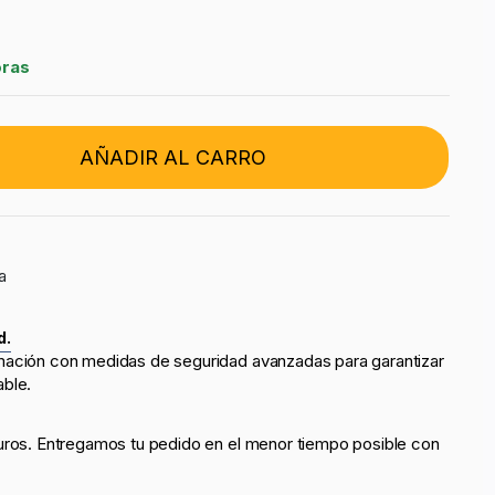
oras
AÑADIR AL CARRO
a
d.
mación con medidas de seguridad avanzadas para garantizar
able.
uros. Entregamos tu pedido en el menor tiempo posible con