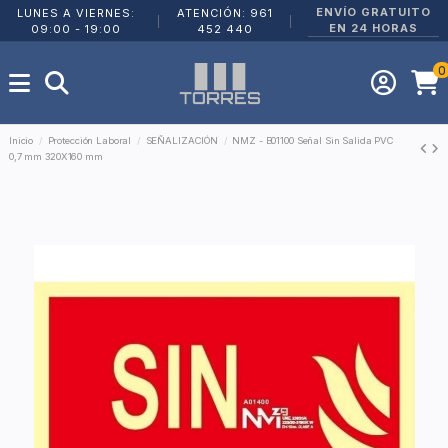
ENVÍO GRATUITO
LUNES A VIERNES:
ATENCIÓN: 961
|
|
EN 24 HORAS
09:00 - 19:00
452 440
0
Inicio
Protección Laboral
SEÑALIZACIÓN
NMZ - B01100 Señal Sin Salida PVC
0,7 mm 320X160 mm