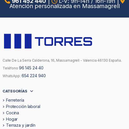
961 452 440
|
L-V: 9h-14h / 16h-19h
|
Atención personalizada en Massamagrell
Calle De La Serra Calderona, 16, Massamagrell - Valencia 46130 España.
96 145 24 40
Teléfono
654 224 940
WhatsApp:
CATEGORÍAS
Ferretería
Protección laboral
Cocina
Hogar
Terraza y jardín