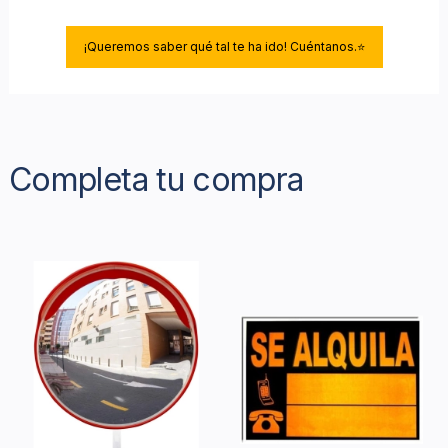
¡Queremos saber qué tal te ha ido! Cuéntanos.⭐
Completa tu compra