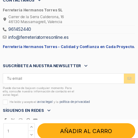
CONTÁCTANOS
Ferretería Hermanos Torres SL
Carrer de la Serra Calderona, 16
46130 Massamagrell, Valencia
961452440
info@ferreteriatorresonline.es
Ferretería Hermanos Torres -
Calidad y Confianza en Cada Proyecto.
SUSCRÍBETE A NUESTRA NEWSLETTER
Puede darse de baja en cualquier momento. Para
ello, consulte nuestra información de contacto en el
aviso legal.
aviso legal
política de privacidad
He leído y acepto el
y la
SÍGUENOS EN REDES
AÑADIR AL CARRO