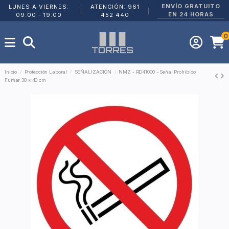
ENVÍO GRATUITO
LUNES A VIERNES:
ATENCIÓN: 961
|
|
EN 24 HORAS
09:00 - 19:00
452 440
0
Inicio
Protección Laboral
SEÑALIZACIÓN
NMZ - RD41000 - Señal Prohibido
Fumar 30 x 40 cm