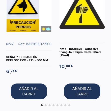
NMZ
Ref.: 8422838127810
NMZ - RD38628 - Adhesivo
triangulo Peligro Corte 90mm
(10 ud)
SEÑAL "¡PRECAUCIÓN!
PERROS" PVC - 210 x 300 MM
10
00 €
,
6
25 €
,
AÑADIR AL
AÑADIR AL
CARRO
CARRO