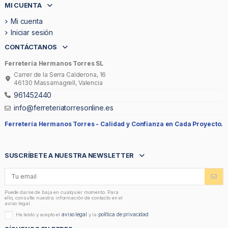
MI CUENTA
Mi cuenta
Iniciar sesión
CONTÁCTANOS
Ferretería Hermanos Torres SL
Carrer de la Serra Calderona, 16
46130 Massamagrell, Valencia
961452440
info@ferreteriatorresonline.es
Ferretería Hermanos Torres -
Calidad y Confianza en Cada Proyecto.
SUSCRÍBETE A NUESTRA NEWSLETTER
Puede darse de baja en cualquier momento. Para
ello, consulte nuestra información de contacto en el
aviso legal.
aviso legal
política de privacidad
He leído y acepto el
y la