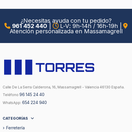
¿Necesitas ayuda con tu pedido?
961 452 440
|
L-V: 9h-14h / 16h-19h
|
Atención personalizada en Massamagrell
Calle De La Serra Calderona, 16, Massamagrell - Valencia 46130 España.
96 145 24 40
Teléfono
654 224 940
WhatsApp:
CATEGORÍAS
Ferretería