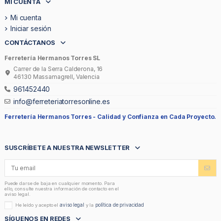
MI CUENTA
Mi cuenta
Iniciar sesión
CONTÁCTANOS
Ferretería Hermanos Torres SL
Carrer de la Serra Calderona, 16
46130 Massamagrell, Valencia
961452440
info@ferreteriatorresonline.es
Ferretería Hermanos Torres -
Calidad y Confianza en Cada Proyecto.
SUSCRÍBETE A NUESTRA NEWSLETTER
Puede darse de baja en cualquier momento. Para
ello, consulte nuestra información de contacto en el
aviso legal.
aviso legal
política de privacidad
He leído y acepto el
y la
SÍGUENOS EN REDES