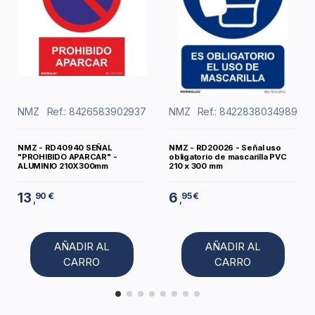
NMZ
Ref.: 8426583902937
NMZ
Ref.: 8422838034989
NMZ - RD40940 SEÑAL
NMZ - RD20026 - Señal uso
"PROHIBIDO APARCAR" -
obligatorio de mascarilla PVC
ALUMINIO 210X300mm
210 x 300 mm
13
6
90 €
95 €
,
,
AÑADIR AL
AÑADIR AL
CARRO
CARRO