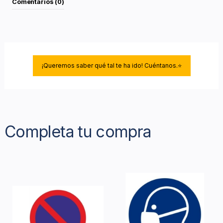
Comentarios (0)
¡Queremos saber qué tal te ha ido! Cuéntanos.⭐
Completa tu compra