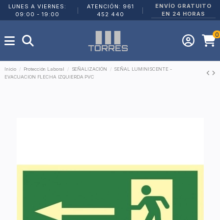
ENVÍO GRATUITO
LUNES A VIERNES:
ATENCIÓN: 961
|
|
EN 24 HORAS
09:00 - 19:00
452 440
0
Inicio
Protección Laboral
SEÑALIZACIÓN
SEÑAL LUMINISCENTE -
EVACUACION FLECHA IZQUIERDA PVC