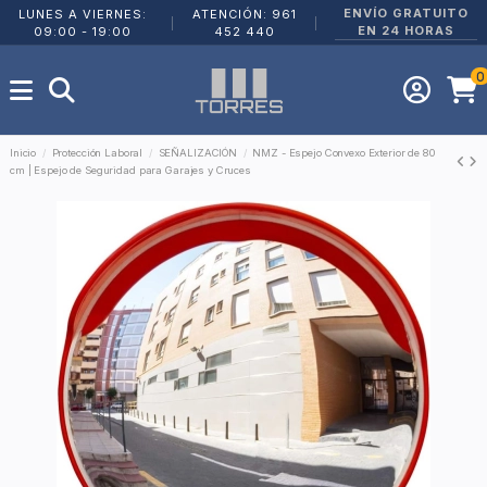
ENVÍO GRATUITO
LUNES A VIERNES:
ATENCIÓN: 961
|
|
EN 24 HORAS
09:00 - 19:00
452 440
0
Inicio
Protección Laboral
SEÑALIZACIÓN
NMZ - Espejo Convexo Exterior de 80
cm | Espejo de Seguridad para Garajes y Cruces