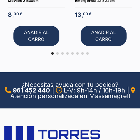
Móviles 21x30cm
Emergencia 22 x 22cm
8
13
00 €
00 €
,
,
AÑADIR AL
AÑADIR AL
CARRO
CARRO
¿Necesitas ayuda con tu pedido?
961 452 440
|
L-V: 9h-14h / 16h-19h
|
Atención personalizada en Massamagrell