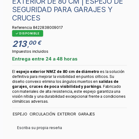
EXTERIOR DE 80 CM | ESPEJO DE
SEGURIDAD PARA GARAJES Y
CRUCES
Referencia
8422838009017
DISPONIBLE
213
00 €
,
Impuestos incluidos
Entrega entre 24 a 48 horas
El
espejo exterior NMZ de 80 cm de diámetro
es la solución
definitiva para mejorar la visibilidad en puntos críticos. Su
diseño convexo elimina los ángulos muertos en
salidas de
garajes, cruces de poca visibilidad y parkings
. Fabricado
con materiales de alta resistencia, este espejo garantiza una
visión nítida y una durabilidad excepcional frente a condiciones
climáticas adversas.
ESPEJO
CIRCULACIÓN
EXTERIOR
GARAJES
Escriba su propia reseña