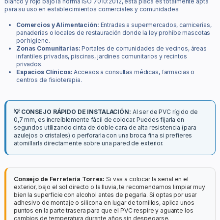
blanco y rojo bajo la norma ISO 7010:2012, esta placa es totalmente apta
para su uso en establecimientos comerciales y comunidades:
Comercios y Alimentación:
Entradas a supermercados, carnicerías,
panaderías o locales de restauración donde la ley prohíbe mascotas
por higiene.
Zonas Comunitarias:
Portales de comunidades de vecinos, áreas
infantiles privadas, piscinas, jardines comunitarios y recintos
privados.
Espacios Clínicos:
Accesos a consultas médicas, farmacias o
centros de fisioterapia.
💡 CONSEJO RÁPIDO DE INSTALACIÓN:
Al ser de PVC rígido de
0,7 mm, es increíblemente fácil de colocar. Puedes fijarla en
segundos utilizando cinta de doble cara de alta resistencia (para
azulejos o cristales) o perforarla con una broca fina si prefieres
atornillarla directamente sobre una pared de exterior.
Consejo de Ferretería Torres:
Si vas a colocar la señal en el
exterior, bajo el sol directo o la lluvia, te recomendamos limpiar muy
bien la superficie con alcohol antes de pegarla. Si optas por usar
adhesivo de montaje o silicona en lugar de tornillos, aplica unos
puntos en la parte trasera para que el PVC respire y aguante los
cambios de temperatura durante años sin despegarse.