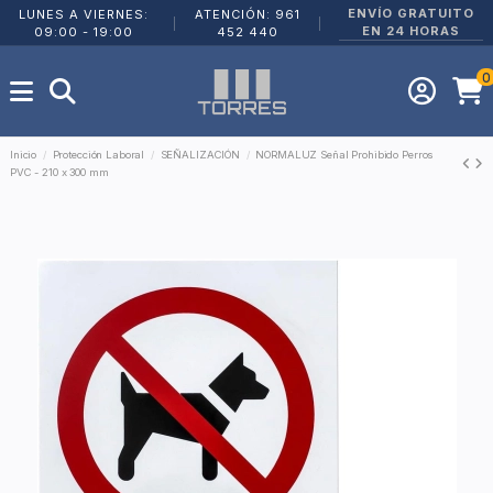
ENVÍO GRATUITO
LUNES A VIERNES:
ATENCIÓN: 961
|
|
EN 24 HORAS
09:00 - 19:00
452 440
0
Inicio
Protección Laboral
SEÑALIZACIÓN
NORMALUZ Señal Prohibido Perros
PVC - 210 x 300 mm