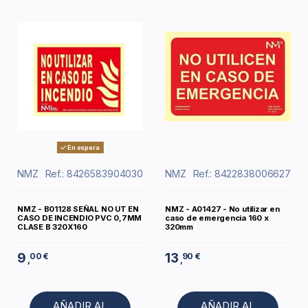
En espera
NMZ
Ref.: 8426583904030
NMZ
Ref.: 8422838006627
NMZ - B01128 SEÑAL NO UT EN
NMZ - A01427 - No utilizar en
CASO DE INCENDIO PVC 0,7MM
caso de emergencia 160 x
CLASE B 320X160
320mm
9
13
00 €
90 €
,
,
AÑADIR AL
AÑADIR AL