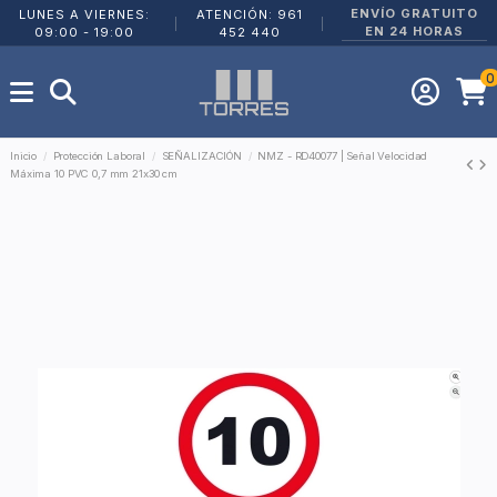
ENVÍO GRATUITO
LUNES A VIERNES:
ATENCIÓN: 961
|
|
EN 24 HORAS
09:00 - 19:00
452 440
0
Inicio
Protección Laboral
SEÑALIZACIÓN
NMZ - RD40077 | Señal Velocidad
Máxima 10 PVC 0,7 mm 21x30 cm