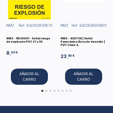
NMZ
Ref.: 8422838131879
NMZ
Ref.: 8422838006801
NMZ - RD30001 - Señal riesgo
NMZ - A05708 | Señal
de explosión PVC 21 x 30
Panorámica Boca de Incendio |
PVC Clase A
8
00 €
,
23
90 €
,
AÑADIR AL
AÑADIR AL
CARRO
CARRO