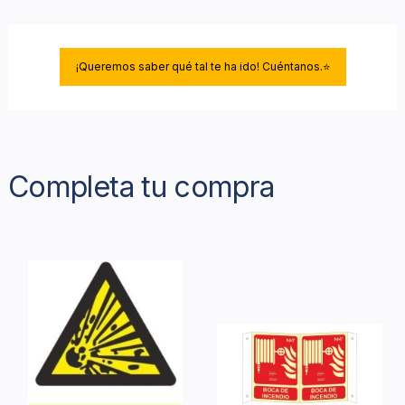
¡Queremos saber qué tal te ha ido! Cuéntanos.⭐
Completa tu compra