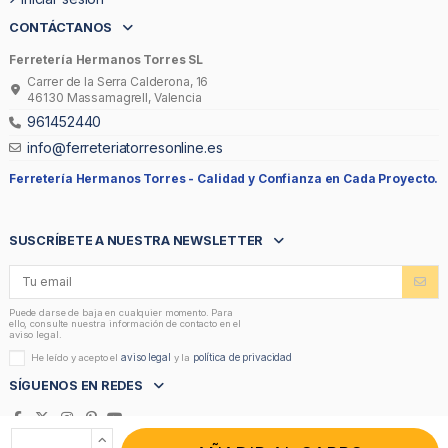
CONTÁCTANOS
Ferretería Hermanos Torres SL
Carrer de la Serra Calderona, 16
46130 Massamagrell, Valencia
961452440
info@ferreteriatorresonline.es
Ferretería Hermanos Torres -
Calidad y Confianza en Cada Proyecto.
SUSCRÍBETE A NUESTRA NEWSLETTER
Puede darse de baja en cualquier momento. Para
ello, consulte nuestra información de contacto en el
aviso legal.
aviso legal
política de privacidad
He leído y acepto el
y la
SÍGUENOS EN REDES