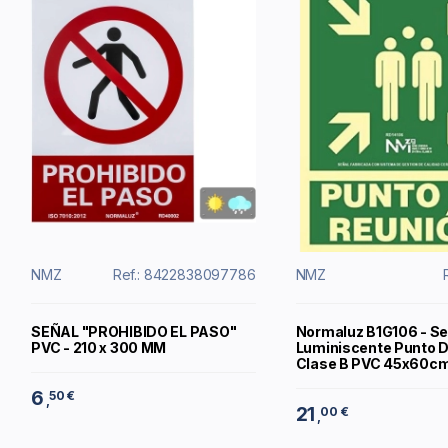
NMZ
Ref.: 8422838097786
NMZ
SEÑAL "PROHIBIDO EL PASO"
Normaluz B1G106 - Se
PVC - 210 x 300 MM
Luminiscente Punto 
Clase B PVC 45x60c
6
50 €
,
21
00 €
,