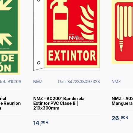
Ref.: B1G106
NMZ
Ref.: 8422838097328
NMZ
ñal
NMZ - B02001 Banderola
NMZ - A03
De Reunion
Extintor PVC Clase B |
Manguera
m
210x300mm
26
90 €
,
14
90 €
,