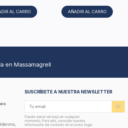
ADIR AL CARRO
AÑADIR AL CARRO
da en Massamagrell
SUSCRÍBETE A NUESTRA NEWSLETTER
nos
Puede darse de baja en cualquier
momento. Para ello, consulte nuestra
alderona,
información de contacto en el aviso legal.