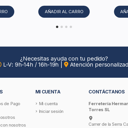
ARRO
AÑADIR AL CARRO
AÑ
¿Necesitas ayuda con tu pedido?
L-V: 9h-14h / 16h-19h
|
Atención personaliza
S
MI CUENTA
CONTÁCTANOS
s de Pago
Mi cuenta
Ferretería Herma
Torres SL
Iniciar sesión
nosotros
Carrer de la Serra C
 con nosotros