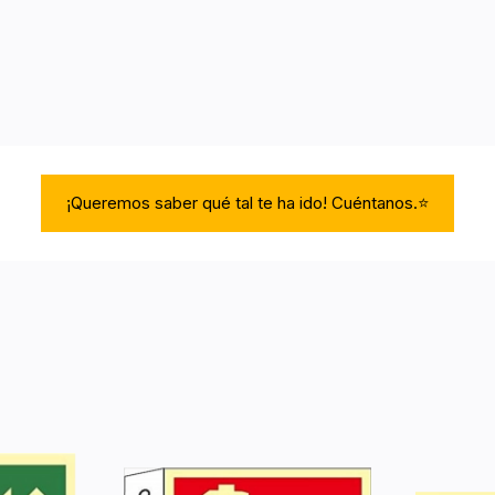
¡Queremos saber qué tal te ha ido! Cuéntanos.⭐