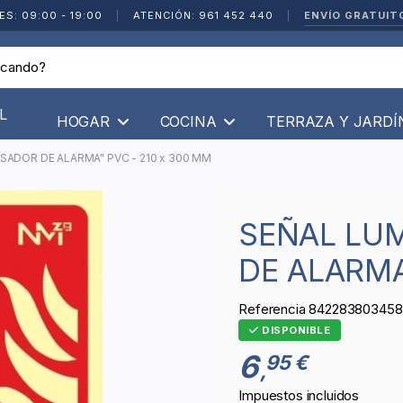
ENVÍO GRATUIT
ES: 09:00 - 19:00
|
ATENCIÓN: 961 452 440
|
L
HOGAR
COCINA
TERRAZA Y JARD
SADOR DE ALARMA" PVC - 210 x 300 MM
SEÑAL LUMINISCENTE "PULSADOR
DE ALARMA
Referencia
842283803458
DISPONIBLE
6
95 €
,
Impuestos incluidos