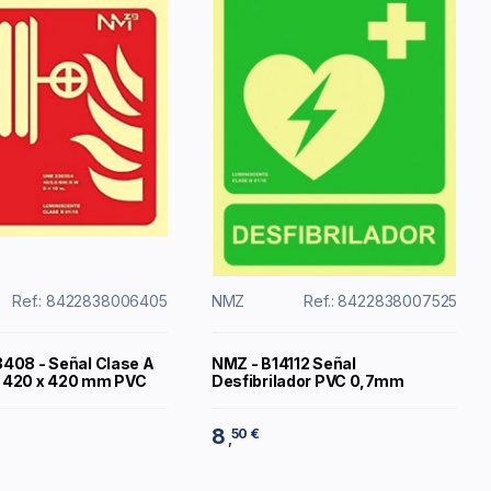
Ref.: 8422838006405
NMZ
Ref.: 8422838007525
408 - Señal Clase A
NMZ - B14112 Señal
 420 x 420 mm PVC
Desfibrilador PVC 0,7mm
8
50 €
,