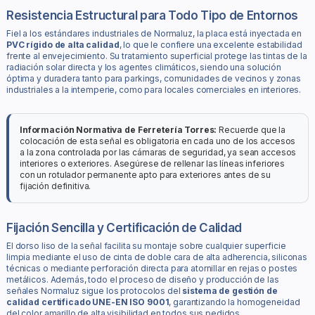
Resistencia Estructural para Todo Tipo de Entornos
Fiel a los estándares industriales de Normaluz, la placa está inyectada en
PVC rígido de alta calidad
, lo que le confiere una excelente estabilidad
frente al envejecimiento. Su tratamiento superficial protege las tintas de la
radiación solar directa y los agentes climáticos, siendo una solución
óptima y duradera tanto para parkings, comunidades de vecinos y zonas
industriales a la intemperie, como para locales comerciales en interiores.
Información Normativa de Ferretería Torres:
Recuerde que la
colocación de esta señal es obligatoria en cada uno de los accesos
a la zona controlada por las cámaras de seguridad, ya sean accesos
interiores o exteriores. Asegúrese de rellenar las líneas inferiores
con un rotulador permanente apto para exteriores antes de su
fijación definitiva.
Fijación Sencilla y Certificación de Calidad
El dorso liso de la señal facilita su montaje sobre cualquier superficie
limpia mediante el uso de cinta de doble cara de alta adherencia, siliconas
técnicas o mediante perforación directa para atornillar en rejas o postes
metálicos. Además, todo el proceso de diseño y producción de las
señales Normaluz sigue los protocolos del
sistema de gestión de
calidad certificado UNE-EN ISO 9001
, garantizando la homogeneidad
del color amarillo de alta visibilidad en todos sus pedidos.