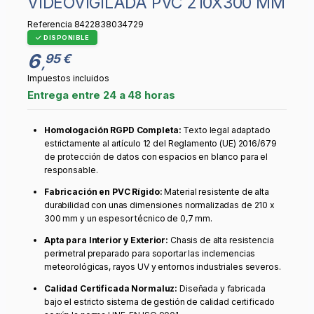
VIDEOVIGILADA PVC 210X300 MM
Referencia
8422838034729
DISPONIBLE
6
95 €
,
Impuestos incluidos
Entrega entre 24 a 48 horas
Homologación RGPD Completa:
Texto legal adaptado
estrictamente al artículo 12 del Reglamento (UE) 2016/679
de protección de datos con espacios en blanco para el
responsable.
Fabricación en PVC Rígido:
Material resistente de alta
durabilidad con unas dimensiones normalizadas de 210 x
300 mm y un espesor técnico de 0,7 mm.
Apta para Interior y Exterior:
Chasis de alta resistencia
perimetral preparado para soportar las inclemencias
meteorológicas, rayos UV y entornos industriales severos.
Calidad Certificada Normaluz:
Diseñada y fabricada
bajo el estricto sistema de gestión de calidad certificado