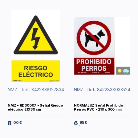
NMZ
Ref.: 8422838127834
NMZ
Ref.: 8422838033524
NMZ - RD30007 - Señal Riesgo
NORMALUZ Señal Prohibido
eléctrico 21X30 cm
Perros PVC - 210 x 300 mm
8
6
00 €
95 €
,
,