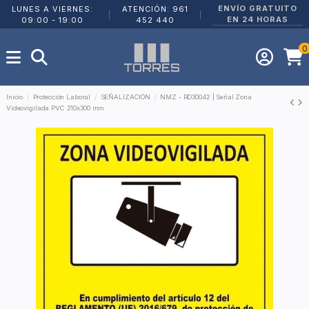
ENVÍO GRATUITO
LUNES A VIERNES:
ATENCIÓN: 961
|
|
EN 24 HORAS
09:00 - 19:00
452 440
0
Inicio
Protección Laboral
SEÑALIZACIÓN
NMZ - RD30042 | Señal Zona
Videovigilada PVC 210x300 mm