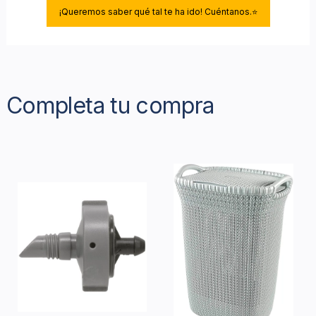
¡Queremos saber qué tal te ha ido! Cuéntanos.⭐
Completa tu compra