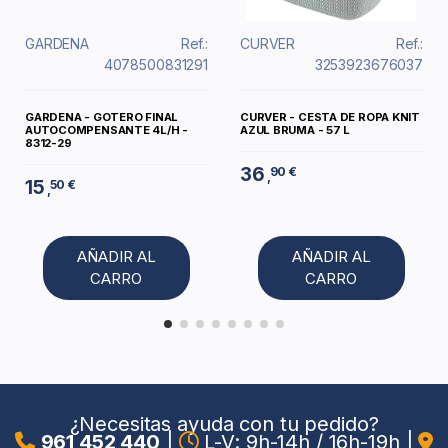
GARDENA
Ref.:
CURVER
Ref.:
4078500831291
3253923676037
GARDENA - GOTERO FINAL
CURVER - CESTA DE ROPA KNIT
AUTOCOMPENSANTE 4L/H -
AZUL BRUMA - 57 L
8312-29
36
90 €
,
15
50 €
,
AÑADIR AL
AÑADIR AL
CARRO
CARRO
¿Necesitas ayuda con tu pedido?
961 452 440
|
L-V: 9h-14h / 16h-19h
|