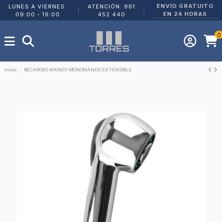
ENVÍO GRATUITO
LUNES A VIERNES:
ATENCIÓN: 961
|
|
EN 24 HORAS
09:00 - 19:00
452 440
0
Inicio
RECAMBIO MANGO MONOMANDO EXTENSIBLE