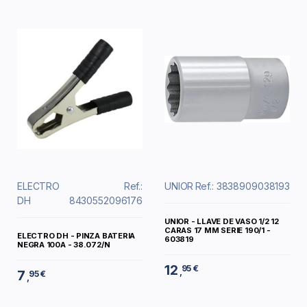
ELECTRO
Ref.:
UNIOR
Ref.: 3838909038193
DH
8430552096176
UNIOR - LLAVE DE VASO 1/2 12
CARAS 17 MM SERIE 190/1 -
ELECTRO DH - PINZA BATERIA
603819
NEGRA 100A - 38.072/N
12
95 €
,
7
95 €
,