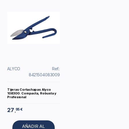
ALYCO
Ref.:
8421504083009
Tijeras Cortachapas Alyco
108300: Compacta, Robusta y
Profesional
27
95 €
,
AÑADIR AL