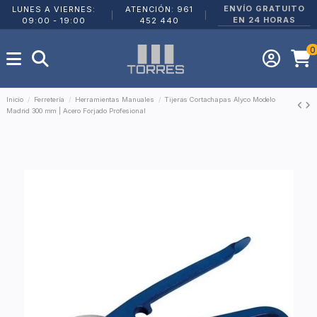
ENVÍO GRATUITO
LUNES A VIERNES:
ATENCIÓN: 961
|
|
EN 24 HORAS
09:00 - 19:00
452 440
0
Inicio
Ferretería
Herramientas Manuales
Tijeras Cortachapas Alyco Modelo
Madrid 300 mm | Acero Forjado Profesional