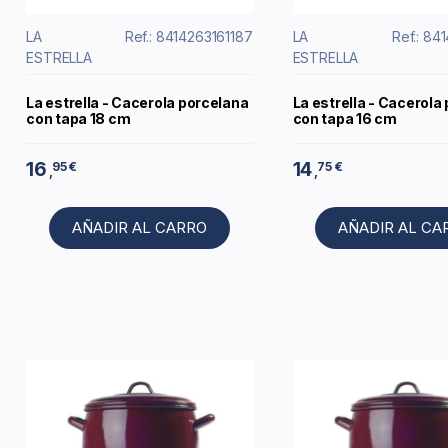
LA
Ref.: 8414263161187
LA
Ref.: 84
ESTRELLA
ESTRELLA
La estrella - Cacerola porcelana
La estrella - Cacerola
con tapa 18 cm
con tapa 16 cm
16
14
95 €
75 €
,
,
AÑADIR AL CARRO
AÑADIR AL CA