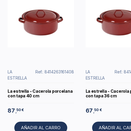
LA
Ref.: 8414263161408
LA
Ref.: 84
ESTRELLA
ESTRELLA
La estrella - Cacerola porcelana
La estrella - Cacerola
con tapa 40 cm
con tapa 36 cm
87
67
50 €
50 €
,
,
AÑADIR AL CARRO
AÑADIR AL CA