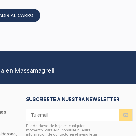
ADIR AL CARRO
da en Massamagrell
SUSCRÍBETE A NUESTRA NEWSLETTER
nos
Puede darse de baja en cualquier
momento. Para ello, consulte nuestra
alderona,
información de contacto en el aviso legal.