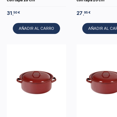
31
27
50 €
95 €
,
,
AÑADIR AL CARRO
AÑADIR AL CA