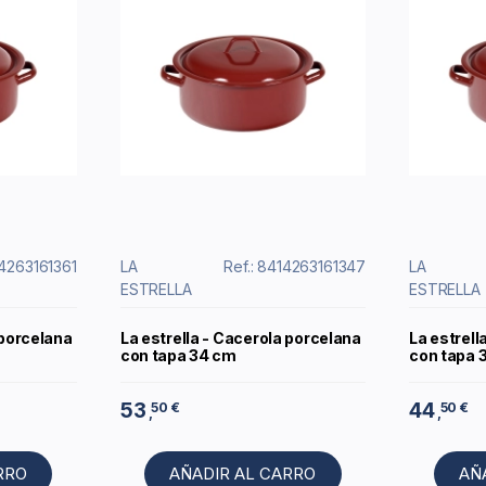
14263161361
LA
Ref.: 8414263161347
LA
ESTRELLA
ESTRELLA
 porcelana
La estrella - Cacerola porcelana
La estrell
con tapa 34 cm
con tapa 
53
44
50 €
50 €
,
,
RRO
AÑADIR AL CARRO
AÑ