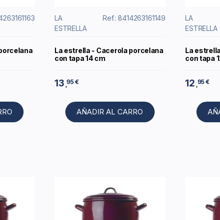
14263161163
LA
Ref.: 8414263161149
LA
ESTRELLA
ESTRELLA
 porcelana
La estrella - Cacerola porcelana
La estrell
con tapa 14 cm
con tapa 
13
12
95 €
95 €
,
,
RRO
AÑADIR AL CARRO
AÑ