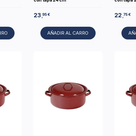
23
22
95 €
75 €
,
,
RRO
AÑADIR AL CARRO
AÑ