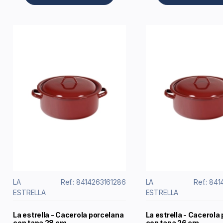
LA
Ref.: 8414263161286
LA
Ref.: 84
ESTRELLA
ESTRELLA
La estrella - Cacerola porcelana
La estrella - Cacerola
con tapa 28 cm
con tapa 26 cm