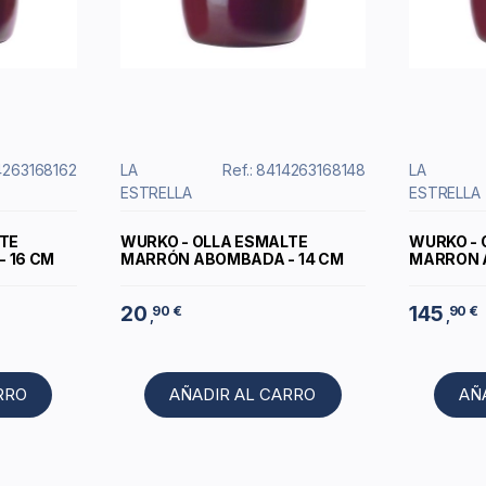
14263168162
LA
Ref.: 8414263168148
LA
ESTRELLA
ESTRELLA
TE
WURKO - OLLA ESMALTE
WURKO - 
 16 CM
MARRÓN ABOMBADA - 14 CM
MARRON 
20
145
90 €
90 €
,
,
RRO
AÑADIR AL CARRO
AÑ