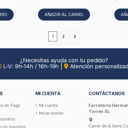
RRO
AÑADIR AL CARRO
AÑ
1
2
¿Necesitas ayuda con tu pedido?
L-V: 9h-14h / 16h-19h
|
Atención personaliza
S
MI CUENTA
CONTÁCTANOS
s de Pago
Mi cuenta
Ferretería Herma
Torres SL
Iniciar sesión
nosotros
Carrer de la Serra C
 con nosotros