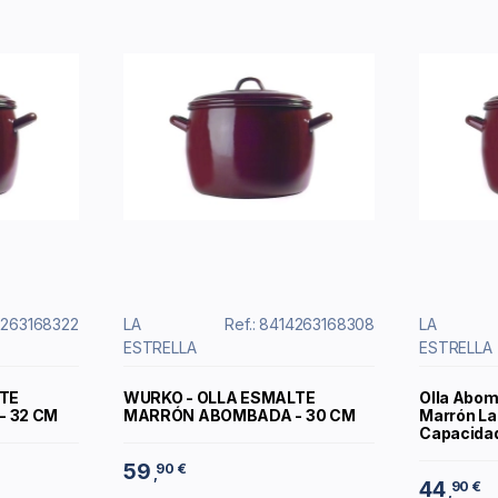
14263168322
LA
Ref.: 8414263168308
LA
ESTRELLA
ESTRELLA
TE
WURKO - OLLA ESMALTE
Olla Abom
 32 CM
MARRÓN ABOMBADA - 30 CM
Marrón La 
Capacidad 
59
90 €
,
44
90 €
,