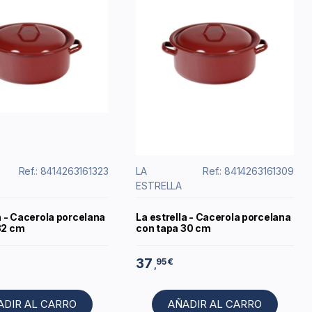
Ref.: 8414263161323
LA
Ref.: 8414263161309
ESTRELLA
a - Cacerola porcelana
La estrella - Cacerola porcelana
32 cm
con tapa 30 cm
37
95 €
,
ADIR AL CARRO
AÑADIR AL CARRO