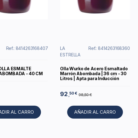
Ref.: 8414263168407
LA
Ref.: 8414263168360
ESTRELLA
OLLA ESMALTE
Olla Wurko de Acero Esmaltado
ABOMBADA - 40 CM
Marrón Abombada | 36 cm - 30
Litros | Apta para Inducción
92
50 €
,
98,50 €
ADIR AL CARRO
AÑADIR AL CARRO