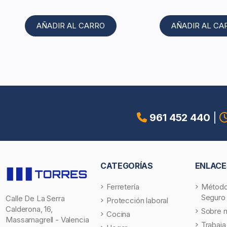
AÑADIR AL CARRO
AÑADIR AL CA
961 452 440
|
CATEGORÍAS
ENLACE
Ferretería
Método
Seguro
Calle De La Serra
Protección laboral
Calderona, 16,
Sobre 
Cocina
Massamagrell - Valencia
Trabaja