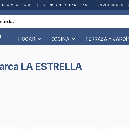
ENVÍO GRATUIT
ES: 09:00 - 19:00
|
ATENCIÓN: 961 452 440
|
L
HOGAR
COCINA
TERRAZA Y JARD
 Marca LA ESTRELLA