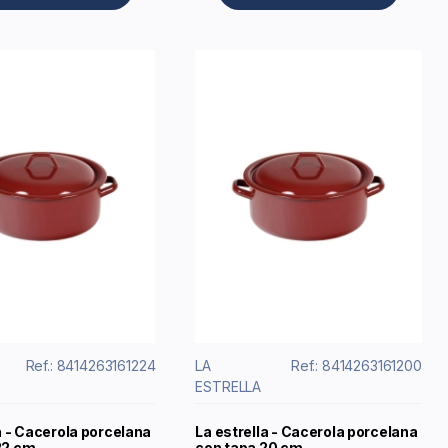
Ref.: 8414263161224
LA
Ref.: 8414263161200
ESTRELLA
a - Cacerola porcelana
La estrella - Cacerola porcelana
22 cm
con tapa 20 cm