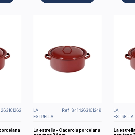
14263161262
LA
Ref.: 8414263161248
LA
ESTRELLA
ESTRELLA
 porcelana
La estrella - Cacerola porcelana
La estrell
con tapa 24 cm
con tapa 