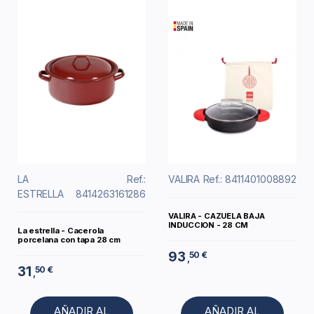
LA
Ref.:
VALIRA
Ref.: 8411401008892
ESTRELLA
8414263161286
VALIRA - CAZUELA BAJA
INDUCCION - 28 CM
La estrella - Cacerola
porcelana con tapa 28 cm
93
50 €
,
31
50 €
,
AÑADIR AL
AÑADIR AL