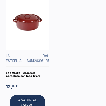
LA
Ref.:
ESTRELLA
8414263161125
La estrella - Cacerola
porcelana con tapa 12 cm
12
95 €
,
AÑADIR AL
CARRO