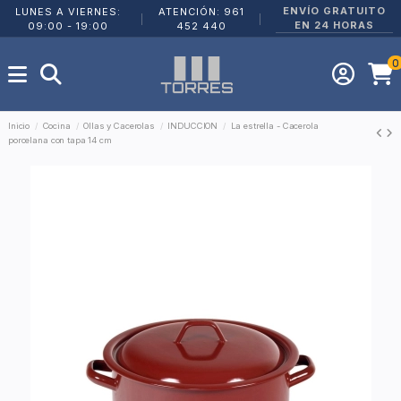
ENVÍO GRATUITO
LUNES A VIERNES:
ATENCIÓN: 961
|
|
EN 24 HORAS
09:00 - 19:00
452 440
0
Inicio
Cocina
Ollas y Cacerolas
INDUCCION
La estrella - Cacerola
porcelana con tapa 14 cm