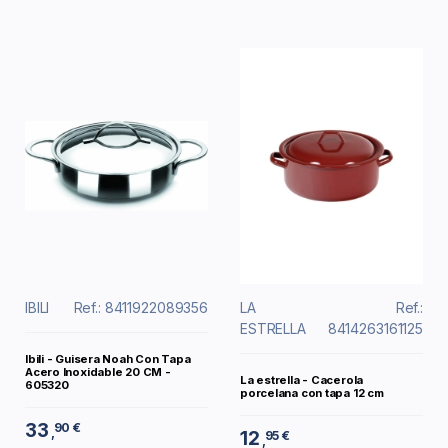
IBILI
Ref.: 8411922089356
LA
Ref.:
ESTRELLA
8414263161125
Ibili - Guisera Noah Con Tapa
Acero Inoxidable 20 CM -
La estrella - Cacerola
605320
porcelana con tapa 12 cm
33
90 €
,
12
95 €
,