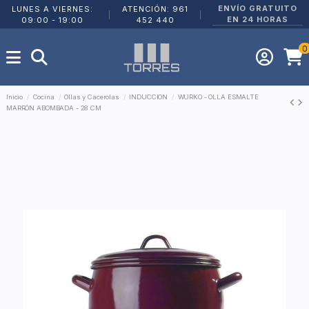
ENVÍO GRATUITO
LUNES A VIERNES:
ATENCIÓN: 961
|
|
EN 24 HORAS
09:00 - 19:00
452 440
0
Inicio
Cocina
Ollas y Cacerolas
INDUCCION
WURKO - OLLA ESMALTE
MARRÓN ABOMBADA - 28 CM