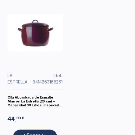
LA
Ref.:
ESTRELLA
8414263168261
Olla Abombada de Esmalte
Marrón La Estrella (26 cm) –
Capacidad 10 Litros | Especial...
44
90 €
,