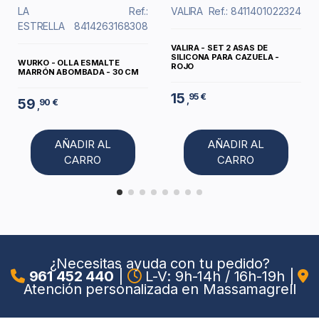
LA
Ref.:
VALIRA
Ref.: 8411401022324
ESTRELLA
8414263168308
VALIRA - SET 2 ASAS DE
SILICONA PARA CAZUELA -
WURKO - OLLA ESMALTE
ROJO
MARRÓN ABOMBADA - 30 CM
15
95 €
,
59
90 €
,
AÑADIR AL
AÑADIR AL
CARRO
CARRO
¿Necesitas ayuda con tu pedido?
961 452 440
|
L-V: 9h-14h / 16h-19h
|
Atención personalizada en Massamagrell