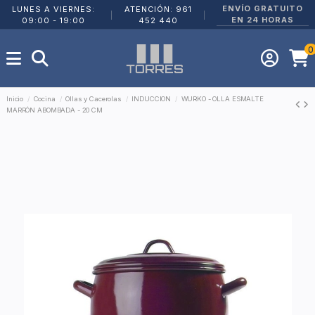
ENVÍO GRATUITO
LUNES A VIERNES:
ATENCIÓN: 961
|
|
EN 24 HORAS
09:00 - 19:00
452 440
0
Inicio
Cocina
Ollas y Cacerolas
INDUCCION
WURKO - OLLA ESMALTE
MARRÓN ABOMBADA - 20 CM