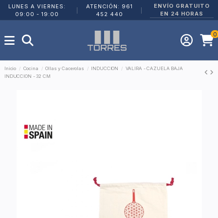
ENVÍO GRATUITO
LUNES A VIERNES:
ATENCIÓN: 961
|
|
EN 24 HORAS
09:00 - 19:00
452 440
0
Inicio
Cocina
Ollas y Cacerolas
INDUCCION
VALIRA - CAZUELA BAJA
INDUCCION - 32 CM