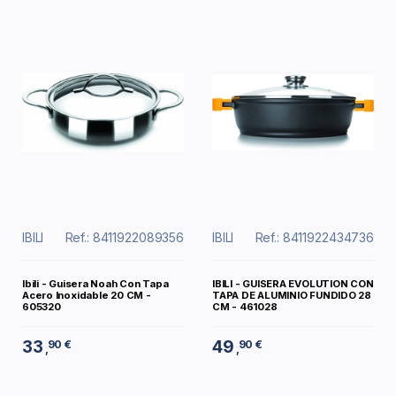
IBILI
Ref.: 8411922089356
IBILI
Ref.: 8411922434736
Ibili - Guisera Noah Con Tapa
IBILI - GUISERA EVOLUTION CON
Acero Inoxidable 20 CM -
TAPA DE ALUMINIO FUNDIDO 28
605320
CM - 461028
33
49
90 €
90 €
,
,