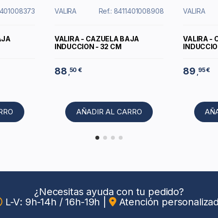
11401008373
VALIRA
Ref.: 8411401008908
VALIRA
AJA
VALIRA - CAZUELA BAJA
VALIRA -
INDUCCION - 32 CM
INDUCCIO
88
89
50 €
95 €
,
,
ARRO
AÑADIR AL CARRO
AÑ
¿Necesitas ayuda con tu pedido?
L-V: 9h-14h / 16h-19h
|
Atención personaliza