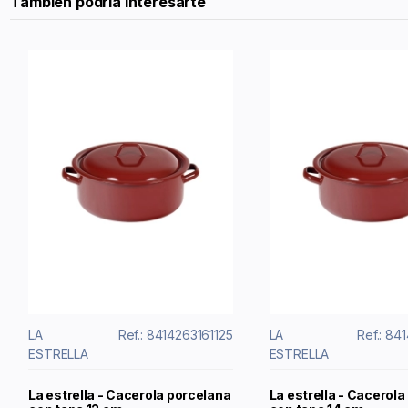
También podría interesarte
LA
Ref.: 8414263161125
LA
Ref.: 84
ESTRELLA
ESTRELLA
La estrella - Cacerola porcelana
La estrella - Cacerol