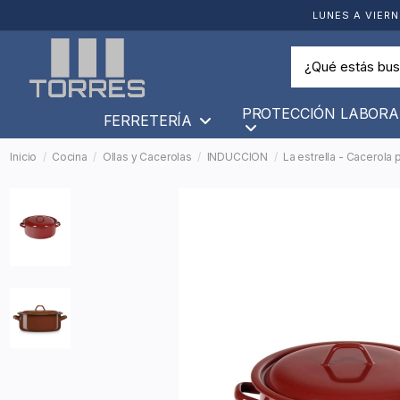
LUNES A VIERN
PROTECCIÓN LABORA
FERRETERÍA
Inicio
Cocina
Ollas y Cacerolas
INDUCCION
La estrella - Cacerola