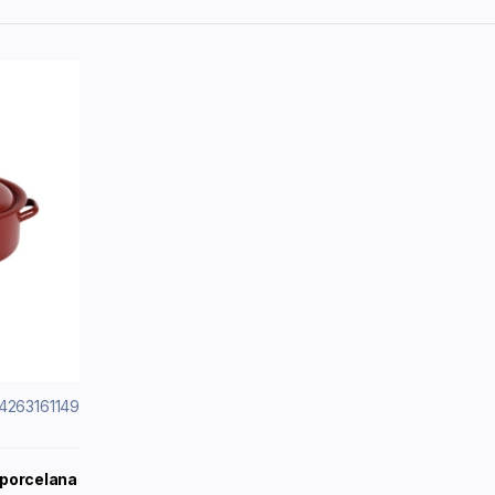
14263161149
a porcelana