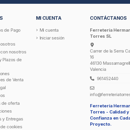
S
MI CUENTA
CONTÁCTANOS
s de Pago
Mi cuenta
Ferretería Herma
Torres SL
Iniciar sesión
nosotros
Carrer de la Serra C
 con nosotros
16
y Plazos de
46130 Massamagrell
a
Valencia
iones
961452440
les de Venta
egal
info@ferreteriatorre
gos
s de oferta
Ferretería Herma
ciones
Torres -
Calidad y
Confianza en Cad
 y Entregas
Proyecto.
a de cookies