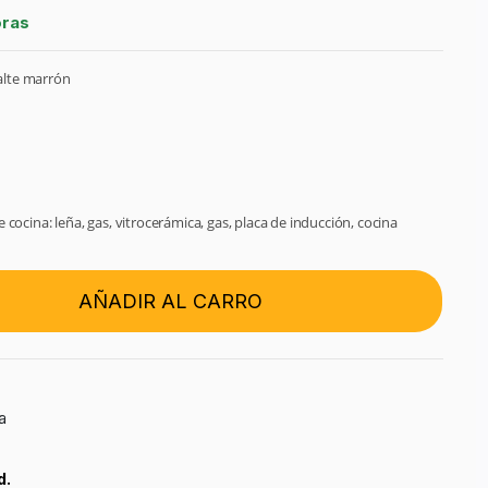
oras
alte marrón
 cocina: leña, gas, vitrocerámica, gas, placa de inducción, cocina
AÑADIR AL CARRO
a
d.