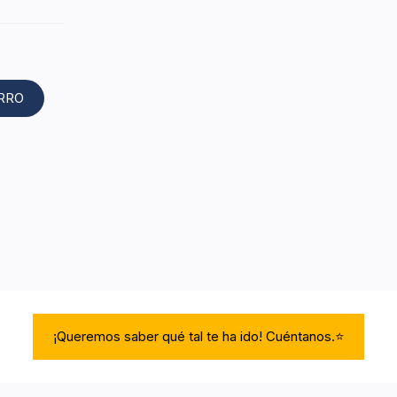
ARRO
¡Queremos saber qué tal te ha ido! Cuéntanos.⭐