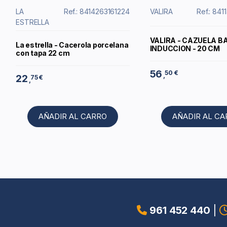
LA
Ref.: 8414263161224
VALIRA
Ref.: 84
ESTRELLA
VALIRA - CAZUELA B
La estrella - Cacerola porcelana
INDUCCION - 20 CM
con tapa 22 cm
56
50 €
,
22
75 €
,
AÑADIR AL CARRO
AÑADIR AL C
961 452 440
|