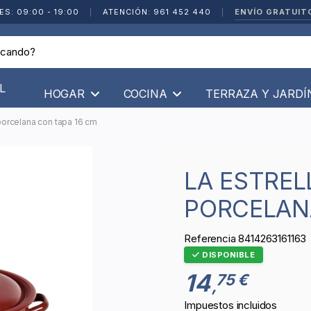
ENVÍO GRATUIT
ES: 09:00 - 19:00
|
ATENCIÓN: 961 452 440
|
L
HOGAR
COCINA
TERRAZA Y JARD
 porcelana con tapa 16 cm
LA ESTRELLA - CACEROLA
PORCELAN
Referencia
8414263161163
DISPONIBLE
14
75 €
,
Impuestos incluidos