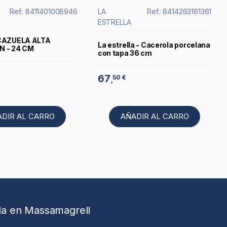
Ref.: 8411401008946
LA
Ref.: 8414263161361
ESTRELLA
 CAZUELA ALTA
La estrella - Cacerola porcelana
N - 24 CM
con tapa 36 cm
67
50 €
,
ADIR AL CARRO
AÑADIR AL CARRO
da en Massamagrell