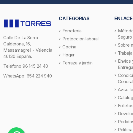
CATEGORÍAS
ENLACE
Ferretería
Método
Seguro
Calle De La Serra
Protección laboral
Calderona, 16,
Sobre 
Cocina
Massamagrell - Valencia
Trabaja
Hogar
46130 España.
Envíos 
Terraza y jardín
Teléfono
96 145 24 40
Entreg
Condic
WhatsApp:
654 224 940
Genera
Aviso l
Catálo
Folleto
Devolu
Pedidos
Politic