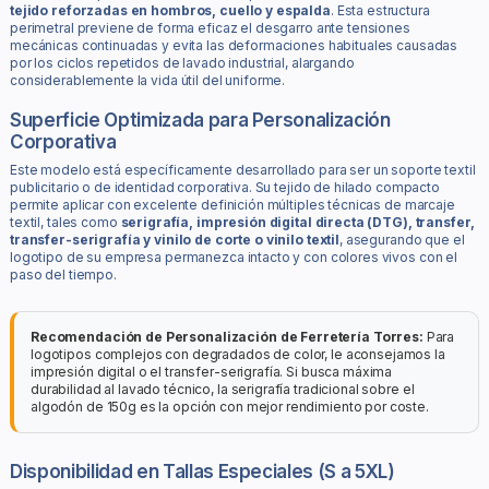
tejido reforzadas en hombros, cuello y espalda
. Esta estructura
perimetral previene de forma eficaz el desgarro ante tensiones
mecánicas continuadas y evita las deformaciones habituales causadas
por los ciclos repetidos de lavado industrial, alargando
considerablemente la vida útil del uniforme.
Superficie Optimizada para Personalización
Corporativa
Este modelo está específicamente desarrollado para ser un soporte textil
publicitario o de identidad corporativa. Su tejido de hilado compacto
permite aplicar con excelente definición múltiples técnicas de marcaje
textil, tales como
serigrafía, impresión digital directa (DTG), transfer,
transfer-serigrafía y vinilo de corte o vinilo textil
, asegurando que el
logotipo de su empresa permanezca intacto y con colores vivos con el
paso del tiempo.
Recomendación de Personalización de Ferretería Torres:
Para
logotipos complejos con degradados de color, le aconsejamos la
impresión digital o el transfer-serigrafía. Si busca máxima
durabilidad al lavado técnico, la serigrafía tradicional sobre el
algodón de 150g es la opción con mejor rendimiento por coste.
Disponibilidad en Tallas Especiales (S a 5XL)