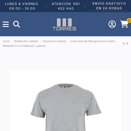
ENVÍO GRATUITO
LUNES A VIERNES:
ATENCIÓN: 961
|
|
EN 24 HORAS
09:00 - 19:00
452 440
0
Inicio
Protección Laboral
Vestuario Laboral
Camiseta de Manga Corta Cuello
Redondo Gris Protección Laboral