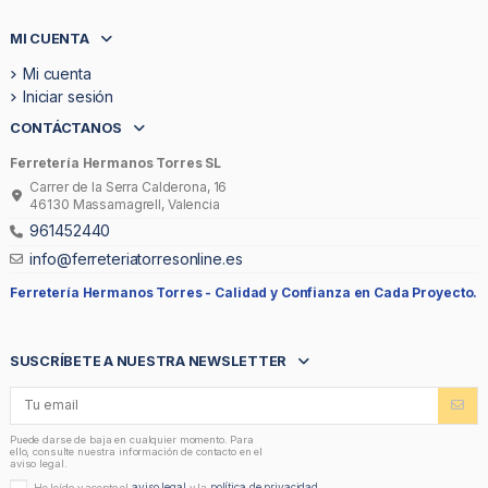
MI CUENTA
Mi cuenta
Iniciar sesión
CONTÁCTANOS
Ferretería Hermanos Torres SL
Carrer de la Serra Calderona, 16
46130 Massamagrell, Valencia
961452440
info@ferreteriatorresonline.es
Ferretería Hermanos Torres -
Calidad y Confianza en Cada Proyecto.
SUSCRÍBETE A NUESTRA NEWSLETTER
Puede darse de baja en cualquier momento. Para
ello, consulte nuestra información de contacto en el
aviso legal.
aviso legal
política de privacidad
He leído y acepto el
y la