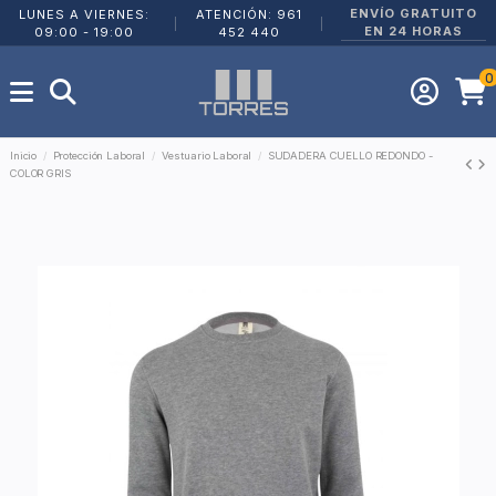
ENVÍO GRATUITO
LUNES A VIERNES:
ATENCIÓN: 961
|
|
EN 24 HORAS
09:00 - 19:00
452 440
0
Inicio
Protección Laboral
Vestuario Laboral
SUDADERA CUELLO REDONDO -
COLOR GRIS