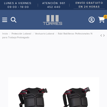
ENVÍO GRATUITO
LUNES A VIERNES:
ATENCIÓN: 961
|
|
EN 24 HORAS
09:00 - 19:00
452 440
0
Inicio
Protección Laboral
Vestuario Laboral
Rubí Rodilleras Profesionales N
para Trabajo Prolongado