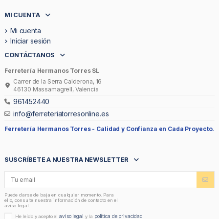
MI CUENTA
Mi cuenta
Iniciar sesión
CONTÁCTANOS
Ferretería Hermanos Torres SL
Carrer de la Serra Calderona, 16
46130 Massamagrell, Valencia
961452440
info@ferreteriatorresonline.es
Ferretería Hermanos Torres -
Calidad y Confianza en Cada Proyecto.
SUSCRÍBETE A NUESTRA NEWSLETTER
Puede darse de baja en cualquier momento. Para
ello, consulte nuestra información de contacto en el
aviso legal.
aviso legal
política de privacidad
He leído y acepto el
y la