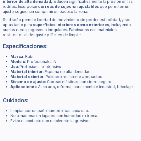
interior de alta densidad
, reducen significativamente la presión en las
rodillas. Incorporan
correas de sujeción ajustables
que permiten un
ajuste seguro sin comprimir en exceso la zona.
Su diseño permite libertad de movimiento sin perder estabilidad, y son
aptas tanto para
superficies interiores como exteriores
, incluyendo
suelos duros, rugosos o irregulares. Fabricadas con materiales
resistentes al desgaste y fáciles de limpiar.
Especificaciones:
Marca
: Rubí
Modelo
: Profesionales N
Uso
: Profesional e intensivo
Material interior
: Espuma de alta densidad
Material exterior
: Polímero resistente a impactos
Sistema de ajuste
: Correas elásticas con cierre seguro
Aplicaciones
: Alicatado, reforma, obra, montaje industrial, bricolaje
Cuidados:
Limpiar con un paño húmedo tras cada uso.
No almacenar en lugares con humedad extrema.
Evitar el contacto con disolventes agresivos.