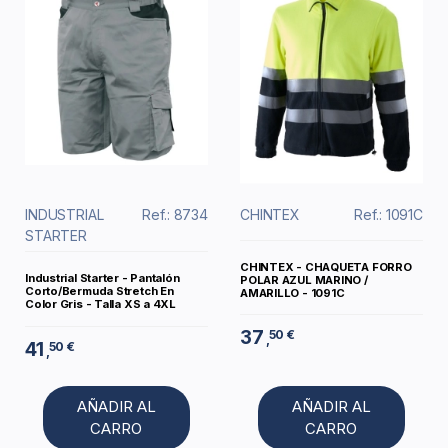
INDUSTRIAL
Ref.: 8734
CHINTEX
Ref.: 1091C
STARTER
CHINTEX - CHAQUETA FORRO
Industrial Starter - Pantalón
POLAR AZUL MARINO /
Corto/Bermuda Stretch En
AMARILLO - 1091C
Color Gris - Talla XS a 4XL
37
50 €
,
41
50 €
,
AÑADIR AL
AÑADIR AL
CARRO
CARRO