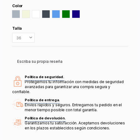
Color
Gris
Beige
Blanco
Negro
Azul
Verde
Azul Marino
Talla
Escriba su propia reseña
Política de seguridad.
Protegemos tu información con medidas de seguridad
avanzadas para garantizar una compra segura y
confiable.
Política de entrega.
Envíos rápidos y seguros. Entregamos tu pedido en el
menor tiempo posible con total garantía.
Política de devolución.
Garantizamos tu satisfacción. Aceptamos devoluciones
en los plazos establecidos según condiciones.