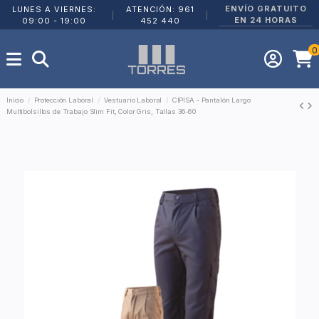
ENVÍO GRATUITO
LUNES A VIERNES:
ATENCIÓN: 961
|
|
EN 24 HORAS
09:00 - 19:00
452 440
0
Inicio
Protección Laboral
Vestuario Laboral
CIPISA - Pantalón Largo
Multibolsillos de Trabajo Slim Fit, Color Gris, Tallas 36-60