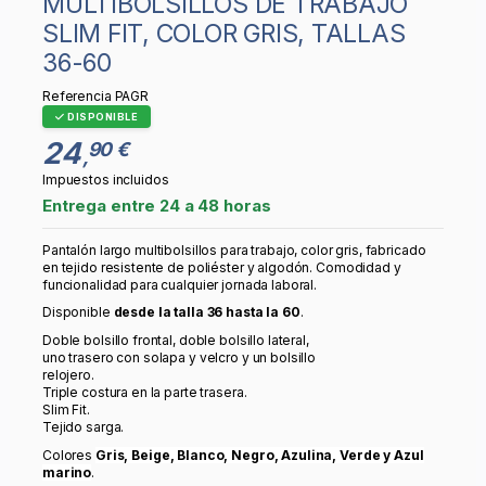
MULTIBOLSILLOS DE TRABAJO
SLIM FIT, COLOR GRIS, TALLAS
36-60
Referencia
PAGR
DISPONIBLE
24
90 €
,
Impuestos incluidos
Entrega entre 24 a 48 horas
Pantalón largo multibolsillos para trabajo, color gris, fabricado
en tejido resistente de poliéster y algodón. Comodidad y
funcionalidad para cualquier jornada laboral.
Disponible
desde la talla 36 hasta la 60
.
Doble bolsillo frontal, doble bolsillo lateral,
uno trasero con solapa y velcro y un bolsillo
relojero.
Triple costura en la parte trasera.
Slim Fit.
Tejido sarga.
Colores
Gris, Beige, Blanco, Negro, Azulina, Verde y Azul
marino
.