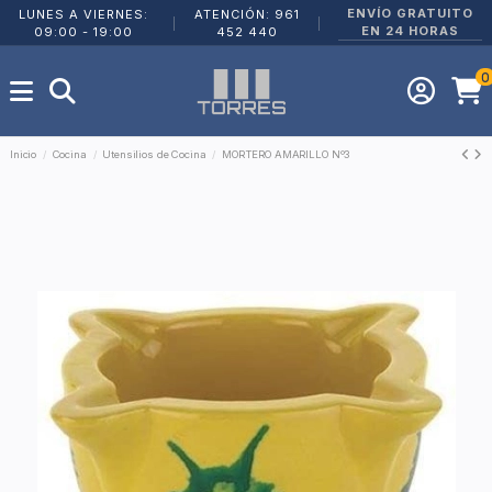
ENVÍO GRATUITO
LUNES A VIERNES:
ATENCIÓN: 961
|
|
EN 24 HORAS
09:00 - 19:00
452 440
0
Inicio
Cocina
Utensilios de Cocina
MORTERO AMARILLO Nº3