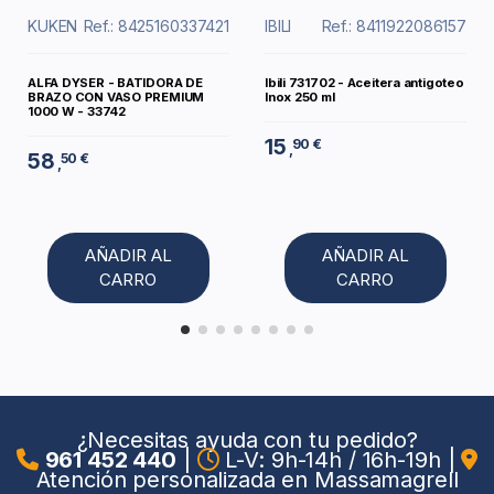
KUKEN
Ref.: 8425160337421
IBILI
Ref.: 8411922086157
ALFA DYSER - BATIDORA DE
Ibili 731702 - Aceitera antigoteo
BRAZO CON VASO PREMIUM
Inox 250 ml
1000 W - 33742
15
90 €
,
58
50 €
,
AÑADIR AL
AÑADIR AL
CARRO
CARRO
¿Necesitas ayuda con tu pedido?
961 452 440
|
L-V: 9h-14h / 16h-19h
|
Atención personalizada en Massamagrell