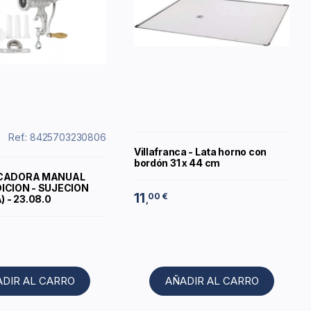
Ref.: 8425703230806
Villafranca - Lata horno con
bordón 31 x 44 cm
ICADORA MANUAL
DICION - SUJECION
11
00 €
 - 23.08.0
,
ADIR AL CARRO
AÑADIR AL CARRO