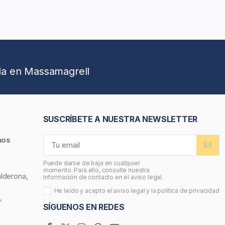
da en Massamagrell
SUSCRÍBETE A NUESTRA NEWSLETTER
nos
Puede darse de baja en cualquier
momento. Para ello, consulte nuestra
alderona,
información de contacto en el aviso legal.
He leído y acepto el
aviso legal
y la
política de privacidad
,
SÍGUENOS EN REDES