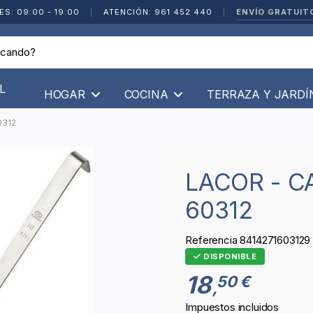
ENVÍO GRATUIT
ES: 09:00 - 19:00
|
ATENCIÓN: 961 452 440
|
L
HOGAR
COCINA
TERRAZA Y JARD
0312
LACOR - CACILLO INOX 12 CM -
60312
Referencia
8414271603129
DISPONIBLE
18
50 €
,
Impuestos incluidos