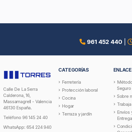
961 452 440
|
CATEGORÍAS
ENLACE
Ferretería
Método
Seguro
Calle De La Serra
Protección laboral
Calderona, 16,
Sobre 
Cocina
Massamagrell - Valencia
Trabaja
Hogar
46130 España.
Envíos 
Terraza y jardín
Teléfono
96 145 24 40
Entreg
Condic
WhatsApp:
654 224 940