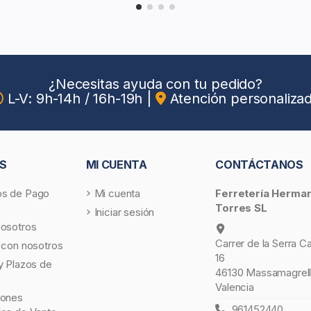
¿Necesitas ayuda con tu pedido?
L-V: 9h-14h / 16h-19h
|
Atención personaliza
S
MI CUENTA
CONTÁCTANOS
s de Pago
Mi cuenta
Ferretería Herma
Torres SL
Iniciar sesión
nosotros
Carrer de la Serra C
 con nosotros
16
y Plazos de
46130 Massamagrell
a
Valencia
iones
961452440