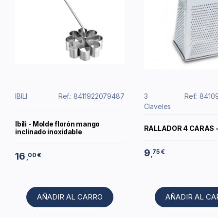
IBILI
Ref.: 8411922079487
3
Ref.: 841
Claveles
Ibili - Molde florón mango
RALLADOR 4 CARAS - 
inclinado inoxidable
9
75 €
,
16
00 €
,
AÑADIR AL CARRO
AÑADIR AL C