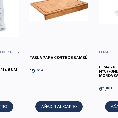
0990046636
ELMA
TABLA PARA CORTE DE BAMBÚ
ELMA - P
11 x 9 CM
19
90 €
Nº8 (FUN
,
MORDAZA)
61
90 €
,
ARRO
AÑADIR AL CARRO
AÑ