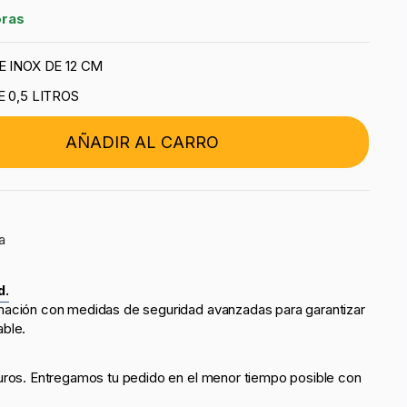
oras
 INOX DE 12 CM
 0,5 LITROS
AÑADIR AL CARRO
a
d.
mación con medidas de seguridad avanzadas para garantizar
able.
uros. Entregamos tu pedido en el menor tiempo posible con