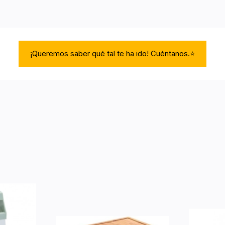
¡Queremos saber qué tal te ha ido! Cuéntanos.⭐