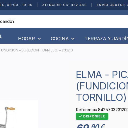
ENVÍO GRATUIT
ES: 09:00 - 19:00
|
ATENCIÓN: 961 452 440
|
L
HOGAR
COCINA
TERRAZA Y JARD
UNDICION - SUJECION TORNILLO) - 23.12.0
ELMA - PICADORA MANUAL Nº12
(FUNDICIO
TORNILLO) 
Referencia
842570323120
DISPONIBLE
69
90 €