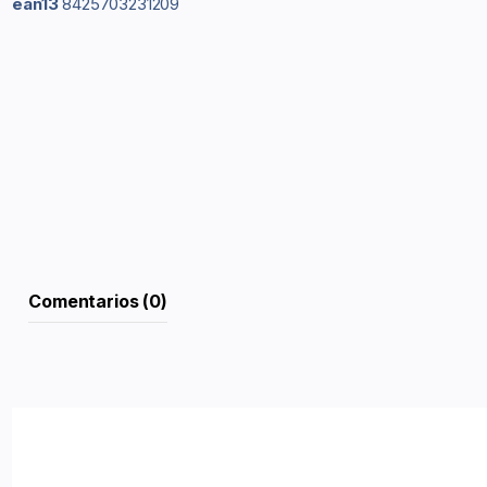
ean13
8425703231209
Comentarios (0)