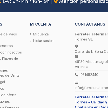
L-V: 9h-14h / 16h-19h
|
Atención personaliza
S
MI CUENTA
CONTÁCTANOS
s de Pago
Mi cuenta
Ferretería Herma
Torres SL
Iniciar sesión
nosotros
Carrer de la Serra C
 con nosotros
16
y Plazos de
46130 Massamagrell
a
Valencia
iones
961452440
les de Venta
egal
info@ferreteriatorre
gos
s de oferta
Ferretería Herma
ciones
Torres -
Calidad y
Confianza en Cad
 y Entregas