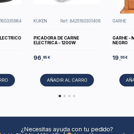
5160335984
KUKEN
Ref.: 8425160301408
GARHE
ELECTRICO
PICADORA DE CARNE
GARHE - 
ELECTRICA - 1200W
NEGRO
96
19
95 €
95 €
,
,
ARRO
AÑADIR AL CARRO
AÑ
¿Necesitas ayuda con tu pedido?