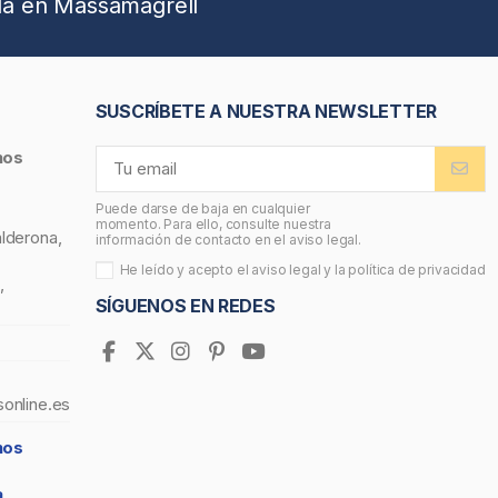
da en Massamagrell
SUSCRÍBETE A NUESTRA NEWSLETTER
nos
Puede darse de baja en cualquier
momento. Para ello, consulte nuestra
alderona,
información de contacto en el aviso legal.
He leído y acepto el
aviso legal
y la
política de privacidad
,
SÍGUENOS EN REDES
sonline.es
nos
a