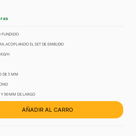
oras
O FUNDIDO
RA, ACOPLANDO EL SET DE EMBUDO
 KG/H
O DE 5 MM
BONO
22 Y 90 MM DE LARGO
AÑADIR AL CARRO