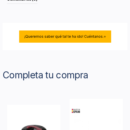
¡Queremos saber qué tal te ha ido! Cuéntanos.⭐
Completa tu compra