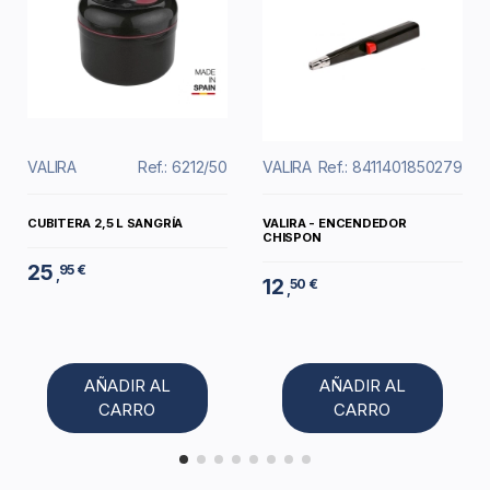
VALIRA
Ref.: 6212/50
VALIRA
Ref.: 8411401850279
CUBITERA 2,5 L SANGRÍA
VALIRA - ENCENDEDOR
CHISPON
25
95 €
,
12
50 €
,
AÑADIR AL
AÑADIR AL
CARRO
CARRO