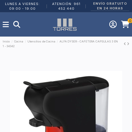
ENVÍO GRATUITO
LUNES A VIERNES:
ATENCIÓN: 961
|
|
EN 24 HORAS
09:00 - 19:00
452 440
0
Inicio
Cocina
Utensilios de Cocina
ALFA DYSER - CAFETERA CAPSULAS 3 EN
1 - 34342