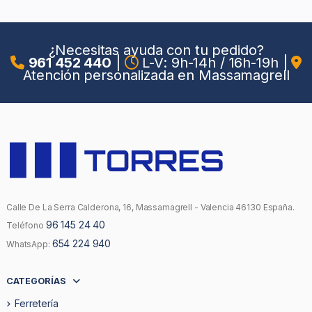
¿Necesitas ayuda con tu pedido?
961 452 440
|
L-V: 9h-14h / 16h-19h
|
Atención personalizada en Massamagrell
Calle De La Serra Calderona, 16, Massamagrell - Valencia 46130 España.
96 145 24 40
Teléfono
654 224 940
WhatsApp:
CATEGORÍAS
Ferretería