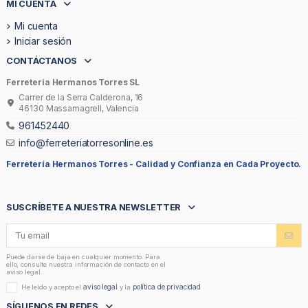
MI CUENTA
Mi cuenta
Iniciar sesión
CONTÁCTANOS
Ferretería Hermanos Torres SL
Carrer de la Serra Calderona, 16
46130 Massamagrell, Valencia
961452440
info@ferreteriatorresonline.es
Ferretería Hermanos Torres -
Calidad y Confianza en Cada Proyecto.
SUSCRÍBETE A NUESTRA NEWSLETTER
Puede darse de baja en cualquier momento. Para
ello, consulte nuestra información de contacto en el
aviso legal.
aviso legal
política de privacidad
He leído y acepto el
y la
SÍGUENOS EN REDES