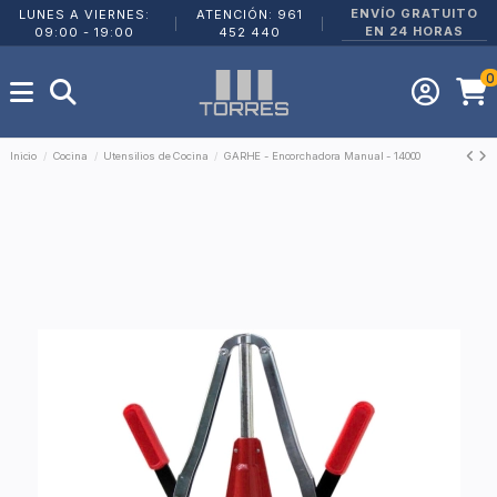
ENVÍO GRATUITO
LUNES A VIERNES:
ATENCIÓN: 961
|
|
EN 24 HORAS
09:00 - 19:00
452 440
0
Inicio
Cocina
Utensilios de Cocina
GARHE - Encorchadora Manual - 14000