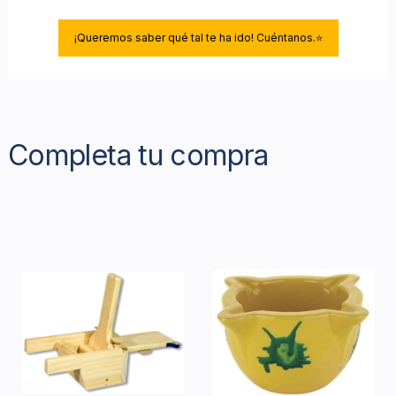
¡Queremos saber qué tal te ha ido! Cuéntanos.⭐
Completa tu compra