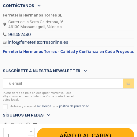
CONTÁCTANOS
Ferretería Hermanos Torres SL
Carrer de la Serra Calderona, 16
46130 Massamagrell, Valencia
961452440
info@ferreteriatorresonline.es
Ferretería Hermanos Torres -
Calidad y Confianza en Cada Proyecto.
SUSCRÍBETE A NUESTRA NEWSLETTER
Puede darse de baja en cualquier momento. Para
ello, consulte nuestra información de contacto en el
aviso legal.
aviso legal
política de privacidad
He leído y acepto el
y la
SÍGUENOS EN REDES
AÑADIR AL CARRO