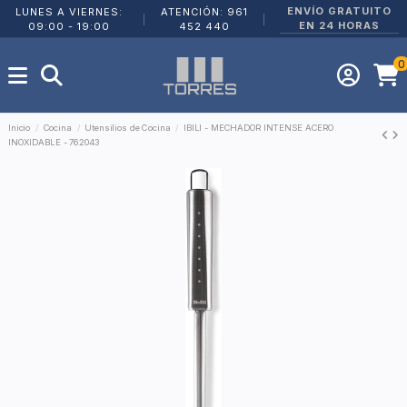
ENVÍO GRATUITO
LUNES A VIERNES:
ATENCIÓN: 961
|
|
EN 24 HORAS
09:00 - 19:00
452 440
0
Inicio
Cocina
Utensilios de Cocina
IBILI - MECHADOR INTENSE ACERO
INOXIDABLE - 762043