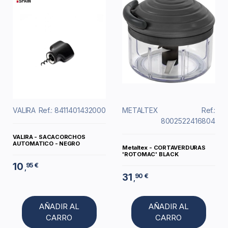
VALIRA
Ref.: 8411401432000
METALTEX
Ref.:
8002522416804
VALIRA - SACACORCHOS
AUTOMATICO - NEGRO
Metaltex - CORTAVERDURAS
'ROTOMAC' BLACK
10
95 €
,
31
90 €
,
AÑADIR AL
AÑADIR AL
CARRO
CARRO