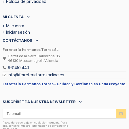
Política de privacidad
MI CUENTA
Mi cuenta
Iniciar sesión
CONTÁCTANOS
Ferretería Hermanos Torres SL
Carrer de la Serra Calderona, 16
46130 Massamagrell, Valencia
961452440
info@ferreteriatorresonline.es
Ferretería Hermanos Torres -
Calidad y Confianza en Cada Proyecto.
SUSCRÍBETE A NUESTRA NEWSLETTER
Puede darse de baja en cualquier momento. Para
ello, consulte nuestra información de contacto en el
aviso legal.