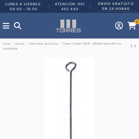
ENVÍO GRATUITO
LUNES A VIERNES:
ATENCIÓN: 961
|
|
EN 24 HORAS
09:00 - 19:00
452 440
0
Inicio
Cocina
Utensilios de Cocina
Flores Cortes 12941 - Molde flores 90 mm.
inoxidable