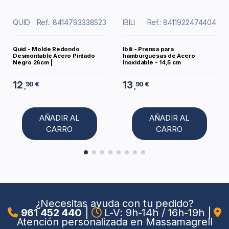
QUID
Ref.: 8414793338523
IBILI
Ref.: 8411922474404
Quid - Molde Redondo
Ibili - Prensa para
Desmontable Acero Pintado
hamburguesas de Acero
Negro 26cm |
Inoxidable - 14,5 cm
12
13
90 €
90 €
,
,
AÑADIR AL
AÑADIR AL
CARRO
CARRO
¿Necesitas ayuda con tu pedido?
961 452 440
|
L-V: 9h-14h / 16h-19h
|
Atención personalizada en Massamagrell