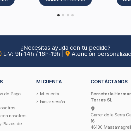
¿Necesitas ayuda con tu pedido?
L-V: 9h-14h / 16h-19h
|
Atención personaliza
S
MI CUENTA
CONTÁCTANOS
s de Pago
Mi cuenta
Ferretería Herma
Torres SL
Iniciar sesión
nosotros
Carrer de la Serra C
 con nosotros
16
y Plazos de
46130 Massamagrell
a