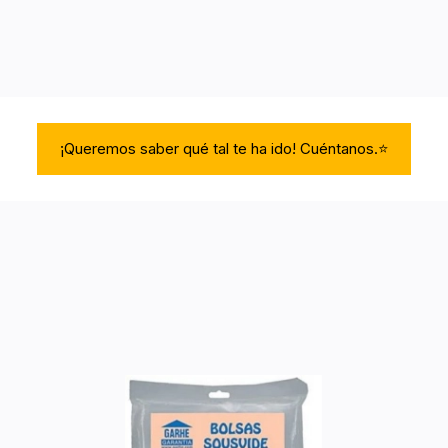
¡Queremos saber qué tal te ha ido! Cuéntanos.⭐