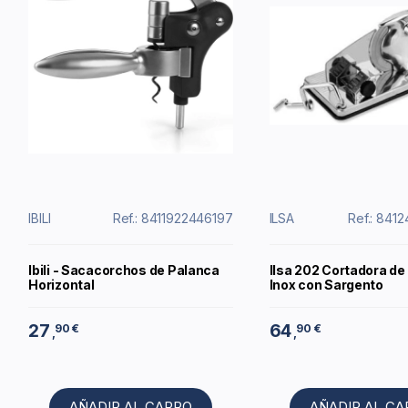
IBILI
Ref.: 8411922446197
ILSA
Ref.: 841
Ibili - Sacacorchos de Palanca
Ilsa 202 Cortadora de
Horizontal
Inox con Sargento
27
64
90 €
90 €
,
,
AÑADIR AL CARRO
AÑADIR AL C