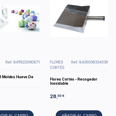
Ref.: 8411922090871
FLORES
Ref.: 8426008334039
CORTÉS
t 3 Moldes Huevo De
Flores Cortés - Recogedor
Inoxidable
28
50 €
,
ADIR AL CARRO
AÑADIR AL CARRO