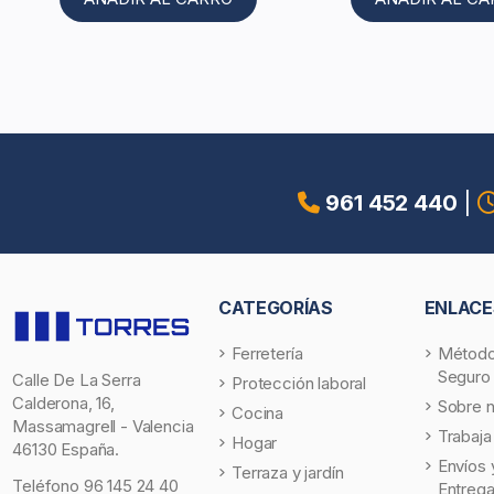
961 452 440
|
CATEGORÍAS
ENLACE
Ferretería
Método
Seguro
Calle De La Serra
Protección laboral
Calderona, 16,
Sobre 
Cocina
Massamagrell - Valencia
Trabaja
Hogar
46130 España.
Envíos 
Terraza y jardín
Teléfono
96 145 24 40
Entreg