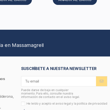
da en Massamagrell
SUSCRÍBETE A NUESTRA NEWSLETTER
nos
Puede darse de baja en cualquier
momento. Para ello, consulte nuestra
alderona,
información de contacto en el aviso legal.
He leído y acepto el
aviso legal
y la
política de privacidad
,