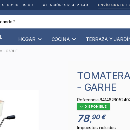
ENVÍO GRATUIT
ES: 09:00 - 19:00
|
ATENCIÓN: 961 452 440
|
L
HOGAR
COCINA
TERRAZA Y JARD
M - GARHE
TOMATERA DE ALUMINIO MAXTOM
- GARHE
Referencia
841462805240
DISPONIBLE
78
90 €
,
Impuestos incluidos