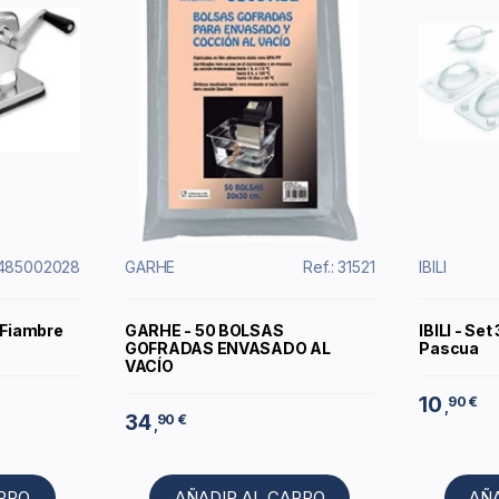
2485002028
GARHE
Ref.: 31521
IBILI
 Fiambre
GARHE - 50 BOLSAS
IBILI - Se
GOFRADAS ENVASADO AL
Pascua
VACÍO
10
90 €
,
34
90 €
,
ARRO
AÑADIR AL CARRO
AÑ