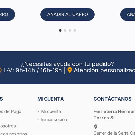
ARRO
AÑADIR AL CARRO
AÑ
¿Necesitas ayuda con tu pedido?
L-V: 9h-14h / 16h-19h
|
Atención personaliza
S
MI CUENTA
CONTÁCTANOS
s de Pago
Mi cuenta
Ferretería Herma
Torres SL
Iniciar sesión
nosotros
Carrer de la Serra C
 con nosotros