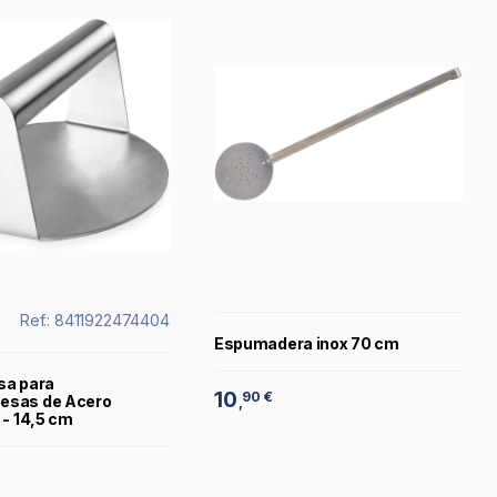
Ref.: 8411922474404
Espumadera inox 70 cm
nsa para
10
90 €
esas de Acero
,
 - 14,5 cm