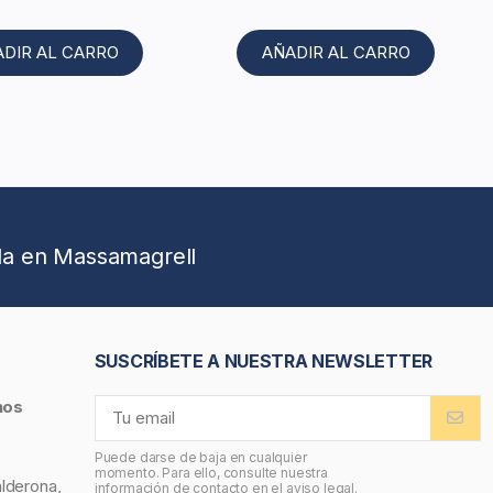
ADIR AL CARRO
AÑADIR AL CARRO
da en Massamagrell
SUSCRÍBETE A NUESTRA NEWSLETTER
nos
Puede darse de baja en cualquier
momento. Para ello, consulte nuestra
alderona,
información de contacto en el aviso legal.