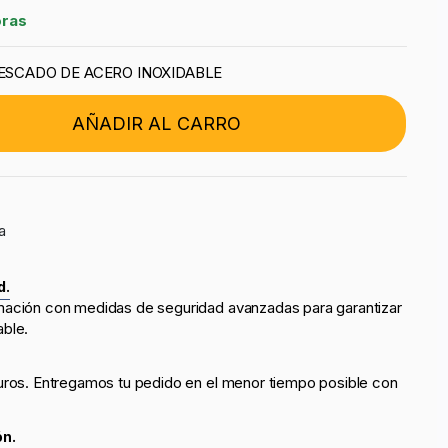
oras
PESCADO DE ACERO INOXIDABLE
AÑADIR AL CARRO
a
d.
mación con medidas de seguridad avanzadas para garantizar
able.
uros. Entregamos tu pedido en el menor tiempo posible con
ón.