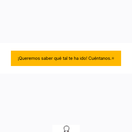
¡Queremos saber qué tal te ha ido! Cuéntanos.⭐