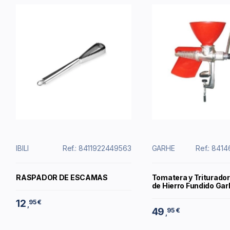
IBILI
Ref.: 8411922449563
GARHE
Ref.: 841
RASPADOR DE ESCAMAS
Tomatera y Triturado
de Hierro Fundido Gar
12
95 €
,
49
95 €
,