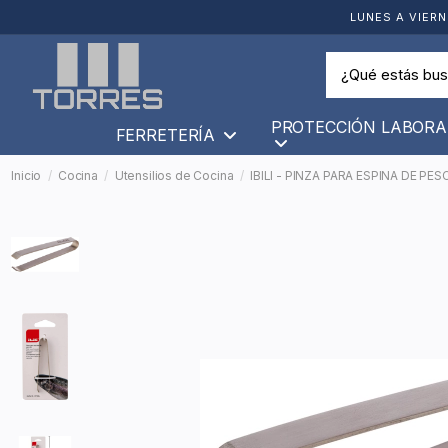
LUNES A VIERN
PROTECCIÓN LABORA
FERRETERÍA
Inicio
Cocina
Utensilios de Cocina
IBILI - PINZA PARA ESPINA DE PE