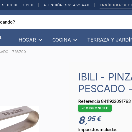
ENVÍO GRATUIT
ES: 09:00 - 19:00
|
ATENCIÓN: 961 452 440
|
L
HOGAR
COCINA
TERRAZA Y JARD
SCADO - 736700
IBILI - PINZA PARA ESPINA DE
PESCADO -
Referencia
8411922091793
DISPONIBLE
8
95 €
,
Impuestos incluidos