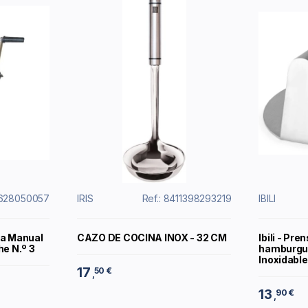
4628050057
IRIS
Ref.: 8411398293219
IBILI
ra Manual
CAZO DE COCINA INOX - 32 CM
Ibili - Pre
he N.º 3
hamburgu
Inoxidable
17
50 €
,
13
90 €
,