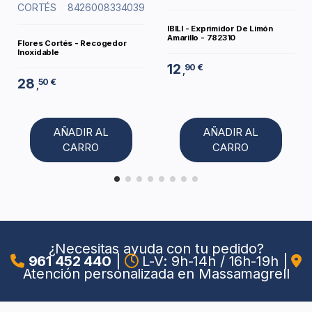
CORTÉS
8426008334039
IBILI - Exprimidor De Limón
Amarillo - 782310
Flores Cortés - Recogedor
Inoxidable
12
90 €
,
28
50 €
,
AÑADIR AL
AÑADIR AL
CARRO
CARRO
¿Necesitas ayuda con tu pedido?
961 452 440
|
L-V: 9h-14h / 16h-19h
|
Atención personalizada en Massamagrell