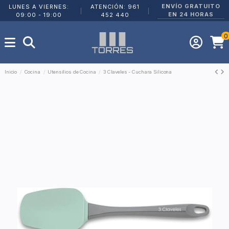
ENVÍO GRATUITO
LUNES A VIERNES:
ATENCIÓN: 961
|
|
EN 24 HORAS
09:00 - 19:00
452 440
0
Inicio
Cocina
Utensilios de Cocina
3 Claveles - Cuchara Silicona