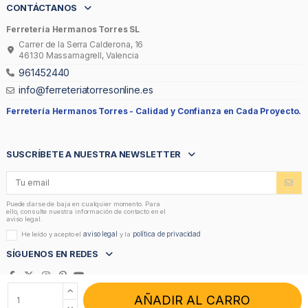
CONTÁCTANOS
Ferretería Hermanos Torres SL
Carrer de la Serra Calderona, 16
46130 Massamagrell, Valencia
961452440
info@ferreteriatorresonline.es
Ferretería Hermanos Torres -
Calidad y Confianza en Cada Proyecto.
SUSCRÍBETE A NUESTRA NEWSLETTER
Puede darse de baja en cualquier momento. Para
ello, consulte nuestra información de contacto en el
aviso legal.
aviso legal
política de privacidad
He leído y acepto el
y la
SÍGUENOS EN REDES
AÑADIR AL CARRO