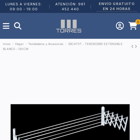
ENVÍO GRATUITO
LUNES A VIERNES:
ATENCIÓN: 961
|
|
EN 24 HORAS
09:00 - 19:00
452 440
0
Inicio
Hogar
Tendederos y Accesorios
SECATOT - TENDEDERO EXTENSIBLE
BLANCO - 120 CM