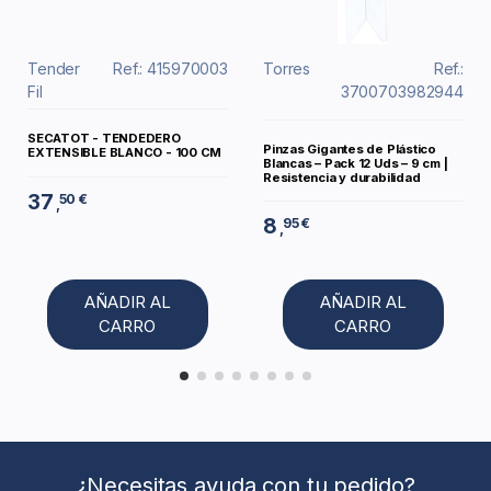
Tender
Ref.: 415970003
Torres
Ref.:
Fil
3700703982944
SECATOT - TENDEDERO
Pinzas Gigantes de Plástico
EXTENSIBLE BLANCO - 100 CM
Blancas – Pack 12 Uds – 9 cm |
Resistencia y durabilidad
37
50 €
,
8
95 €
,
AÑADIR AL
AÑADIR AL
CARRO
CARRO
¿Necesitas ayuda con tu pedido?