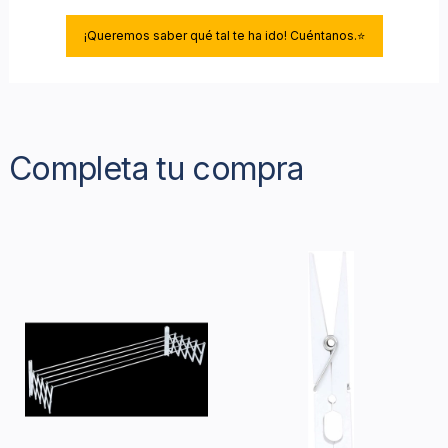
¡Queremos saber qué tal te ha ido! Cuéntanos.⭐
Completa tu compra