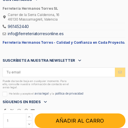
Ferretería Hermanos Torres SL
Carrer de la Serra Calderona, 16
46130 Massamagrell, Valencia
961452440
info@ferreteriatorresonline.es
Ferretería Hermanos Torres -
Calidad y Confianza en Cada Proyecto.
SUSCRÍBETE A NUESTRA NEWSLETTER
Puede darse de baja en cualquier momento. Para
ello, consulte nuestra información de contacto en el
aviso legal.
aviso legal
política de privacidad
He leído y acepto el
y la
SÍGUENOS EN REDES
AÑADIR AL CARRO