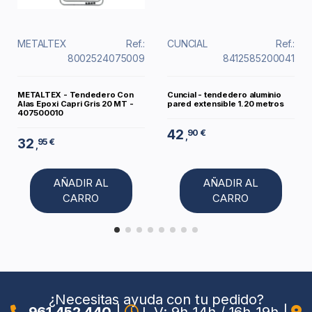
METALTEX
Ref.:
CUNCIAL
Ref.:
8002524075009
8412585200041
METALTEX - Tendedero Con
Cuncial - tendedero aluminio
Alas Epoxi Capri Gris 20 MT -
pared extensible 1.20 metros
407500010
42
90 €
,
32
95 €
,
AÑADIR AL
AÑADIR AL
CARRO
CARRO
¿Necesitas ayuda con tu pedido?