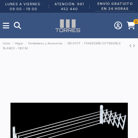
ENVÍO GRATUITO
LUNES A VIERNES:
ATENCIÓN: 961
|
|
EN 24 HORAS
09:00 - 19:00
452 440
0
Inicio
Hogar
Tendederos y Accesorios
SECATOT - TENDEDERO EXTENSIBLE
BLANCO - 130 CM