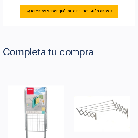
¡Queremos saber qué tal te ha ido! Cuéntanos.⭐
Completa tu compra