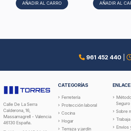
AÑADIR AL CARRO
AÑADIR AL C
961 452 440
|
CATEGORÍAS
ENLACE
Ferretería
Método
Seguro
Calle De La Serra
Protección laboral
Calderona, 16,
Sobre 
Cocina
Massamagrell - Valencia
Trabaja
Hogar
46130 España.
Envíos 
Terraza y jardín