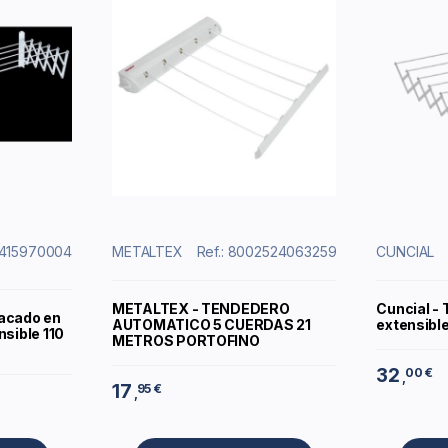
: 415970004
METALTEX
Ref.: 8002524063259
CUNCIAL
METALTEX - TENDEDERO
Cuncial -
acado en
AUTOMATICO 5 CUERDAS 21
extensibl
nsible 110
METROS PORTOFINO
32
00 €
,
17
95 €
,