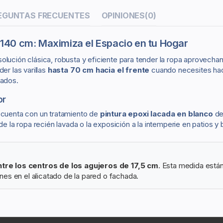
EGUNTAS FRECUENTES
OPINIONES
(0)
140 cm: Maximiza el Espacio en tu Hogar
solución clásica, robusta y eficiente para tender la ropa aprovecha
r las varillas
hasta 70 cm hacia el frente
cuando necesites hac
jados.
or
 cuenta con un tratamiento de
pintura epoxi lacada en blanco
de 
la ropa recién lavada o la exposición a la intemperie en patios y 
ntre los centros de los agujeros de 17,5 cm
. Esta medida está
nes en el alicatado de la pared o fachada.