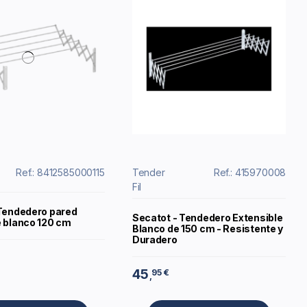
Ref.: 8412585000115
Tender
Ref.: 415970008
Fil
 Tendedero pared
Secatot - Tendedero Extensible
e blanco 120 cm
Blanco de 150 cm - Resistente y
Duradero
45
95 €
,