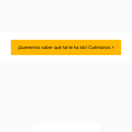
¡Queremos saber qué tal te ha ido! Cuéntanos.⭐