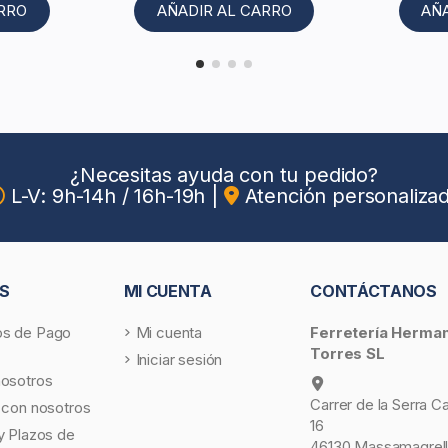
ARRO
AÑADIR AL CARRO
AÑ
¿Necesitas ayuda con tu pedido?
L-V: 9h-14h / 16h-19h
|
Atención personaliza
S
MI CUENTA
CONTÁCTANOS
s de Pago
Mi cuenta
Ferretería Herma
Torres SL
Iniciar sesión
nosotros
Carrer de la Serra C
 con nosotros
16
y Plazos de
46130 Massamagrell