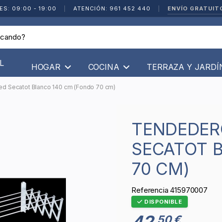
ENVÍO GRATUIT
ES: 09:00 - 19:00
|
ATENCIÓN: 961 452 440
|
L
HOGAR
COCINA
TERRAZA Y JARD
ed Secatot Blanco 140 cm (Fondo 70 cm)
TENDEDERO EXTENSIBLE DE PARED
SECATOT 
70 CM)
Referencia
415970007
DISPONIBLE
42
50 €