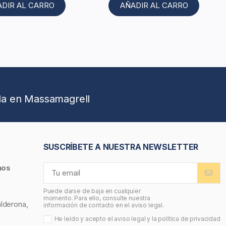
ADIR AL CARRO
AÑADIR AL CARRO
da en Massamagrell
SUSCRÍBETE A NUESTRA NEWSLETTER
nos
Puede darse de baja en cualquier
momento. Para ello, consulte nuestra
alderona,
información de contacto en el aviso legal.
He leído y acepto el
aviso legal
y la
política de privacidad
,