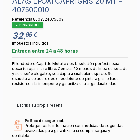
ALAS EPOXI CAPRI GRIS 20 MT -
407500010
Referencia
8002524075009
DISPONIBLE
32
95 €
,
Impuestos incluidos
Entrega entre 24 a 48 horas
El tendedero Capri de Metaltex es la solución perfecta para
secar tu ropa al aire libre. Con sus 20 metros de línea de secado
y su diseño plegable, se adapta a cualquier espacio. Su
estructura de acero epoxi recubierto de pintura gris lo hace
resistente a la intemperie y garantiza una larga durabilidad.
Escriba su propia reseña
Política de seguridad.
Protegemos tu información con medidas de seguridad
avanzadas para garantizar una compra segura y
confiable.