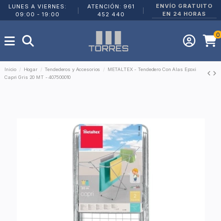
ENVÍO GRATUITO
LUNES A VIERNES:
ATENCIÓN: 961
|
|
EN 24 HORAS
09:00 - 19:00
452 440
0
Inicio
Hogar
Tendederos y Accesorios
METALTEX - Tendedero Con Alas Epoxi
Capri Gris 20 MT - 407500010