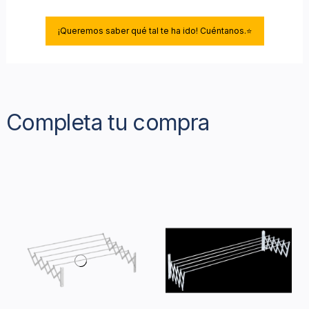
¡Queremos saber qué tal te ha ido! Cuéntanos.⭐
Completa tu compra