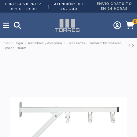
ENVÍO GRATUITO
LUNES A VIERNES:
ATENCIÓN: 961
|
|
EN 24 HORAS
09:00 - 19:00
452 440
0
Inicio
Hogar
Tendederos y Accesorios
Flores Cortés - Tendedero Blanco Pared
3 poleas 1 tirante