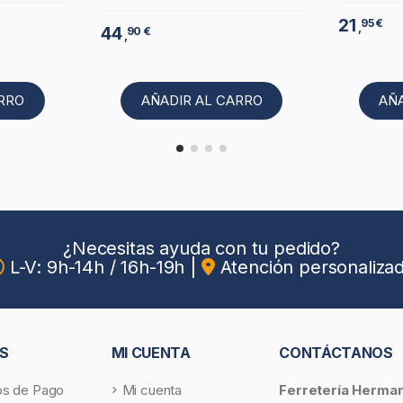
21
95 €
,
44
90 €
,
ARRO
AÑADIR AL CARRO
AÑ
¿Necesitas ayuda con tu pedido?
L-V: 9h-14h / 16h-19h
|
Atención personaliza
S
MI CUENTA
CONTÁCTANOS
s de Pago
Mi cuenta
Ferretería Herma