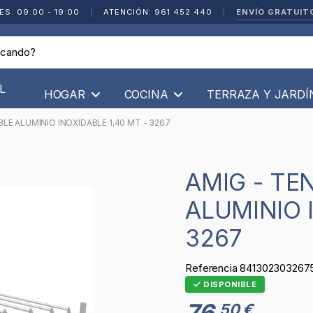
ENVÍO GRATUIT
ES: 09:00 - 19:00
|
ATENCIÓN: 961 452 440
|
L
HOGAR
COCINA
TERRAZA Y JARD
LE ALUMINIO INOXIDABLE 1,40 MT - 3267
AMIG - TENDEDERO EXTENSIBLE
ALUMINIO 
3267
Referencia
841302303267
DISPONIBLE
76
50 €