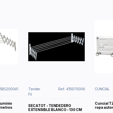
12585200041
Tender
Ref.: 415970006
CUNCIAL
Fil
luminio
Cuncial T
SECATOT - TENDEDERO
 metros
ropa autom
EXTENSIBLE BLANCO - 130 CM