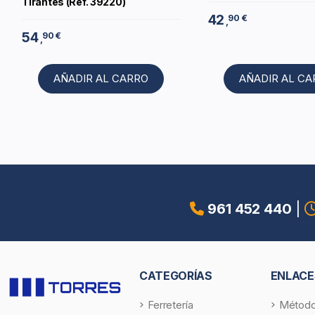
Tirantes (Ref. 39220)
42
90 €
,
54
90 €
,
AÑADIR AL CARRO
AÑADIR AL C
961 452 440
|
CATEGORÍAS
ENLACE
Ferretería
Método