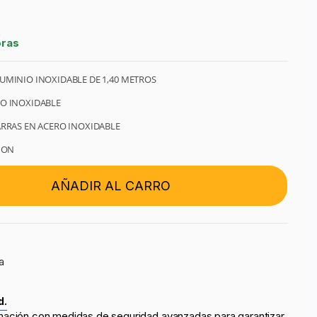
oras
UMINIO INOXIDABLE DE 1,40 METROS
IO INOXIDABLE
ARRAS EN ACERO INOXIDABLE
CION
AÑADIR AL CARRO
a
d.
mación con medidas de seguridad avanzadas para garantizar