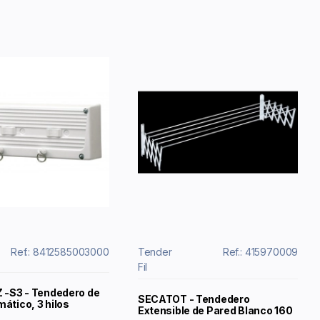
Ref.: 8412585003000
Tender
Ref.: 415970009
Fil
Z -S3 - Tendedero de
SECATOT - Tendedero
ático, 3 hilos
Extensible de Pared Blanco 160