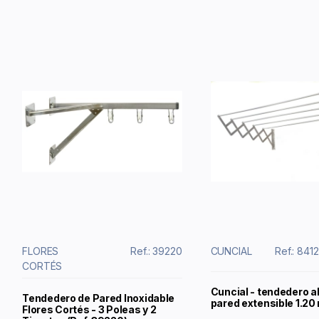
FLORES
Ref.: 39220
CUNCIAL
Ref.: 84
CORTÉS
Cuncial - tendedero a
Tendedero de Pared Inoxidable
pared extensible 1.20
Flores Cortés - 3 Poleas y 2