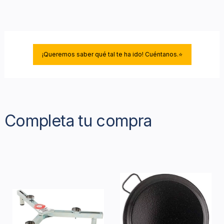
¡Queremos saber qué tal te ha ido! Cuéntanos.⭐
Completa tu compra