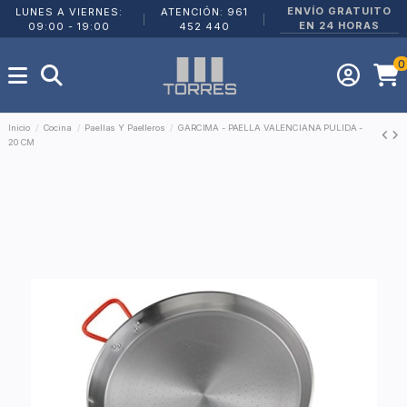
ENVÍO GRATUITO
LUNES A VIERNES:
ATENCIÓN: 961
|
|
EN 24 HORAS
09:00 - 19:00
452 440
0
Inicio
Cocina
Paellas Y Paelleros
GARCIMA - PAELLA VALENCIANA PULIDA -
20 CM