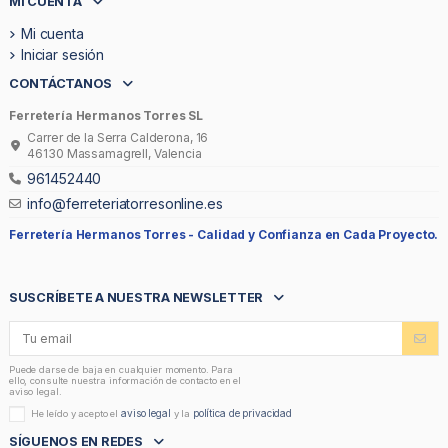
MI CUENTA
Mi cuenta
Iniciar sesión
CONTÁCTANOS
Ferretería Hermanos Torres SL
Carrer de la Serra Calderona, 16
46130 Massamagrell, Valencia
961452440
info@ferreteriatorresonline.es
Ferretería Hermanos Torres -
Calidad y Confianza en Cada Proyecto.
SUSCRÍBETE A NUESTRA NEWSLETTER
Puede darse de baja en cualquier momento. Para
ello, consulte nuestra información de contacto en el
aviso legal.
aviso legal
política de privacidad
He leído y acepto el
y la
SÍGUENOS EN REDES