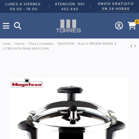
ENVÍO GRATUITO
LUNES A VIERNES:
ATENCIÓN: 961
|
|
EN 24 HORAS
09:00 - 19:00
452 440
0
Inicio
Cocina
Ollas y Cacerolas
MAGEFESA - OLLA A PRESIÓN RÁPIDA 4
LITROS APTA PARA INDUCCIÓN