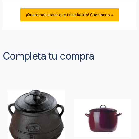
¡Queremos saber qué tal te ha ido! Cuéntanos.⭐
Completa tu compra