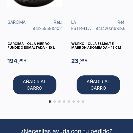
GARCIMA
Ref.:
LA
Ref.:
8412595915102
ESTRELLA
8414263168186
GARCIMA - OLLA HIERRO
WURKO - OLLA ESMALTE
FUNDIDO ESMALTADA - 10 L
MARRÓN ABOMBADA - 18 CM
194
23
90 €
50 €
,
,
AÑADIR AL
AÑADIR AL
CARRO
CARRO
¿Necesitas ayuda con tu pedido?