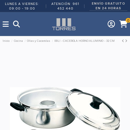
ENVÍO GRATUITO
LUNES A VIERNES:
ATENCIÓN: 961
|
|
EN 24 HORAS
09:00 - 19:00
452 440
0
Inicio
Cocina
Ollas y Cacerolas
IBILI - CACEROLA HORNO ALUMINIO - 32 CM