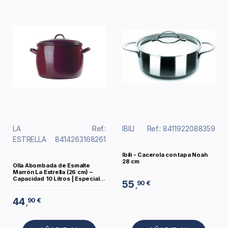
LA
Ref.:
IBILI
Ref.: 8411922088359
ESTRELLA
8414263168261
Ibili - Cacerola con tapa Noah
28 cm
Olla Abombada de Esmalte
Marrón La Estrella (26 cm) –
Capacidad 10 Litros | Especial...
55
90 €
,
44
90 €
,