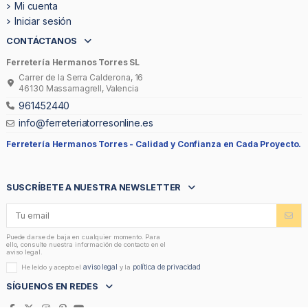
Mi cuenta
Iniciar sesión
CONTÁCTANOS
Ferretería Hermanos Torres SL
Carrer de la Serra Calderona, 16
46130 Massamagrell, Valencia
961452440
info@ferreteriatorresonline.es
Ferretería Hermanos Torres -
Calidad y Confianza en Cada Proyecto.
SUSCRÍBETE A NUESTRA NEWSLETTER
Puede darse de baja en cualquier momento. Para
ello, consulte nuestra información de contacto en el
aviso legal.
aviso legal
política de privacidad
He leído y acepto el
y la
SÍGUENOS EN REDES