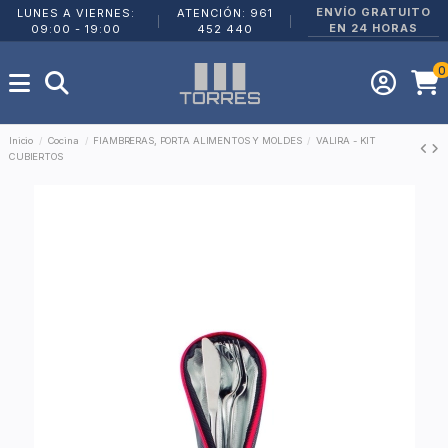
ENVÍO GRATUITO
LUNES A VIERNES:
ATENCIÓN: 961
|
|
EN 24 HORAS
09:00 - 19:00
452 440
0
Inicio
Cocina
FIAMBRERAS, PORTA ALIMENTOS Y MOLDES
VALIRA - KIT
CUBIERTOS