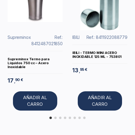
Supreminox
Ref.:
IBILI
Ref.: 8411922088779
8412487021850
IBILI - TERMO MINI ACERO
INOXIDABLE 125 ML - 753801
Supreminox Termo para
Líquidos 750 cc – Acero
Inoxidable
13
95 €
,
17
90 €
,
AÑADIR AL
AÑADIR AL
CARRO
CARRO