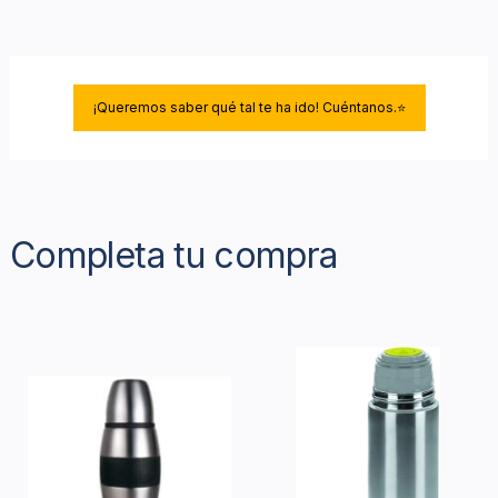
¡Queremos saber qué tal te ha ido! Cuéntanos.⭐
Completa tu compra