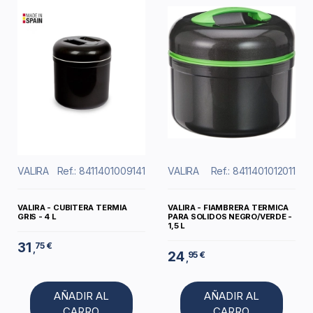
VALIRA
Ref.: 8411401009141
VALIRA
Ref.: 8411401012011
VALIRA - CUBITERA TERMIA
VALIRA - FIAMBRERA TERMICA
GRIS - 4 L
PARA SOLIDOS NEGRO/VERDE -
1,5 L
31
75 €
,
24
95 €
,
AÑADIR AL
AÑADIR AL
CARRO
CARRO