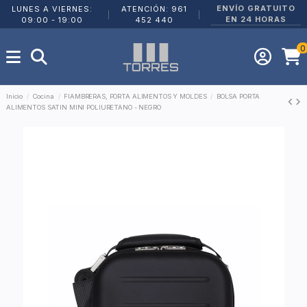
ENVÍO GRATUITO
LUNES A VIERNES:
ATENCIÓN: 961
|
|
EN 24 HORAS
09:00 - 19:00
452 440
0
Inicio
Cocina
FIAMBRERAS, PORTA ALIMENTOS Y MOLDES
BOLSA PORTA
ALIMENTOS SATIN MINI POLIURETANO - NEGRO