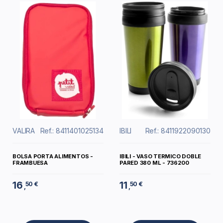
VALIRA
Ref.: 8411401025134
IBILI
Ref.: 8411922090130
BOLSA PORTA ALIMENTOS -
IBILI - VASO TERMICO DOBLE
FRAMBUESA
PARED 380 ML - 736200
16
11
50 €
50 €
,
,