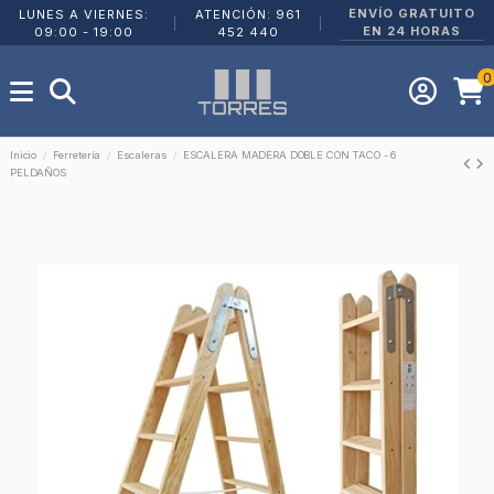
ENVÍO GRATUITO
LUNES A VIERNES:
ATENCIÓN: 961
|
|
EN 24 HORAS
09:00 - 19:00
452 440
0
Inicio
Ferretería
Escaleras
ESCALERA MADERA DOBLE CON TACO - 6
PELDAÑOS