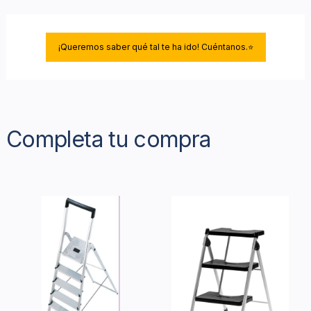
¡Queremos saber qué tal te ha ido! Cuéntanos.⭐
Completa tu compra