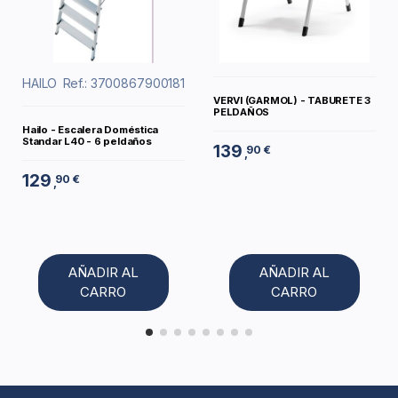
HAILO
Ref.: 3700867900181
VERVI (GARMOL) - TABURETE 3
PELDAÑOS
Hailo - Escalera Doméstica
Standar L40 - 6 peldaños
139
90 €
,
129
90 €
,
AÑADIR AL
AÑADIR AL
CARRO
CARRO