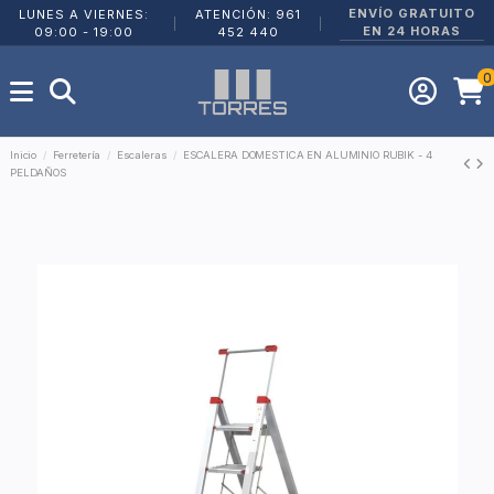
ENVÍO GRATUITO
LUNES A VIERNES:
ATENCIÓN: 961
|
|
EN 24 HORAS
09:00 - 19:00
452 440
0
Inicio
Ferretería
Escaleras
ESCALERA DOMESTICA EN ALUMINIO RUBIK - 4
PELDAÑOS