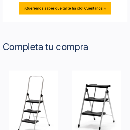
¡Queremos saber qué tal te ha ido! Cuéntanos.⭐
Completa tu compra