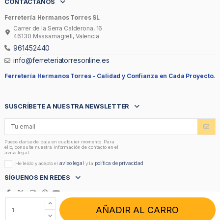
CONTÁCTANOS
Ferretería Hermanos Torres SL
Carrer de la Serra Calderona, 16
46130 Massamagrell, Valencia
961452440
info@ferreteriatorresonline.es
Ferretería Hermanos Torres -
Calidad y Confianza en Cada Proyecto.
SUSCRÍBETE A NUESTRA NEWSLETTER
Puede darse de baja en cualquier momento. Para
ello, consulte nuestra información de contacto en el
aviso legal.
aviso legal
política de privacidad
He leído y acepto el
y la
SÍGUENOS EN REDES
AÑADIR AL CARRO