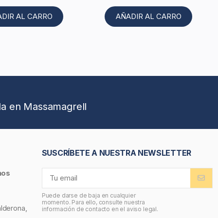
ADIR AL CARRO
AÑADIR AL CARRO
da en Massamagrell
SUSCRÍBETE A NUESTRA NEWSLETTER
nos
Puede darse de baja en cualquier
momento. Para ello, consulte nuestra
alderona,
información de contacto en el aviso legal.