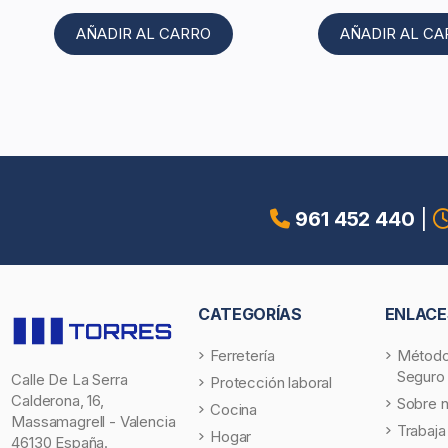
AÑADIR AL CARRO
AÑADIR AL C
961 452 440
|
CATEGORÍAS
ENLACE
Ferretería
Método
Seguro
Calle De La Serra
Protección laboral
Calderona, 16,
Sobre 
Cocina
Massamagrell - Valencia
Trabaja
Hogar
46130 España.