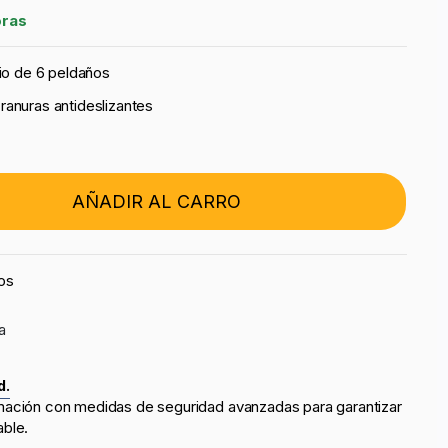
oras
nio de 6 peldaños
ranuras antideslizantes
AÑADIR AL CARRO
os
a
d.
mación con medidas de seguridad avanzadas para garantizar
able.