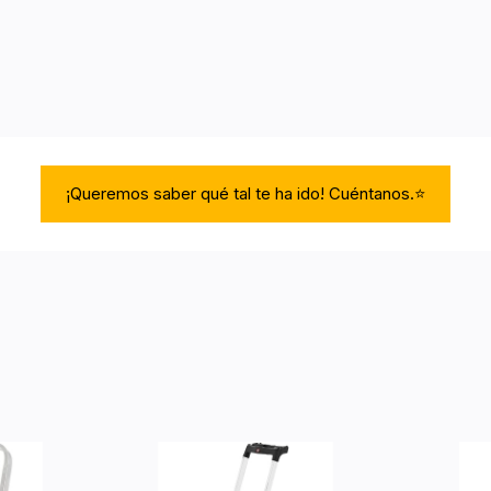
¡Queremos saber qué tal te ha ido! Cuéntanos.⭐