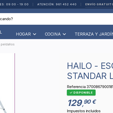
ENVÍO GRATUIT
ES: 09:00 - 19:00
|
ATENCIÓN: 961 452 440
|
L
HOGAR
COCINA
TERRAZA Y JARD
6 peldaños
HAILO - ESCALERA DOMÉSTICA
STANDAR L
Referencia
370086790018
DISPONIBLE
129
90 €
,
Impuestos incluidos