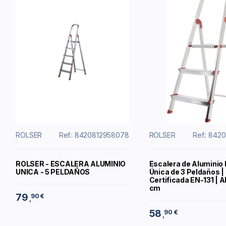
ROLSER
Ref.: 8420812958078
ROLSER
Ref.: 842
ROLSER - ESCALERA ALUMINIO
Escalera de Aluminio 
UNICA - 5 PELDAÑOS
Única de 3 Peldaños |
Certificada EN-131 | A
cm
79
90 €
,
58
90 €
,