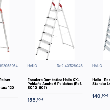
0812958054
HAILO
Ref.: 401528046
HAILO
Rolser
Escalera Doméstica Hailo XXL
Hailo - E
Peldaño Ancho 6 Peldaños (Ref.
Standar L
ltura 120
8040-607)
140
90 €
,
158
90 €
,