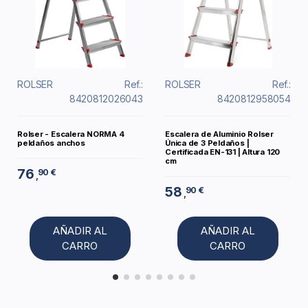
ROLSER
Ref.:
ROLSER
Ref.:
8420812026043
8420812958054
Rolser - Escalera NORMA 4
Escalera de Aluminio Rolser
peldaños anchos
Única de 3 Peldaños |
Certificada EN-131 | Altura 120
cm
76
90 €
,
58
90 €
,
AÑADIR AL
AÑADIR AL
CARRO
CARRO