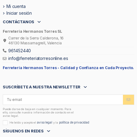
Mi cuenta
Iniciar sesión
CONTÁCTANOS
Ferretería Hermanos Torres SL
Carrer de la Serra Calderona, 16
46130 Massamagrell, Valencia
961452440
info@ferreteriatorresonline.es
Ferretería Hermanos Torres -
Calidad y Confianza en Cada Proyecto.
SUSCRÍBETE A NUESTRA NEWSLETTER
Puede darse de baja en cualquier momento. Para
ello, consulte nuestra información de contacto en el
aviso legal.
aviso legal
política de privacidad
He leído y acepto el
y la
SÍGUENOS EN REDES