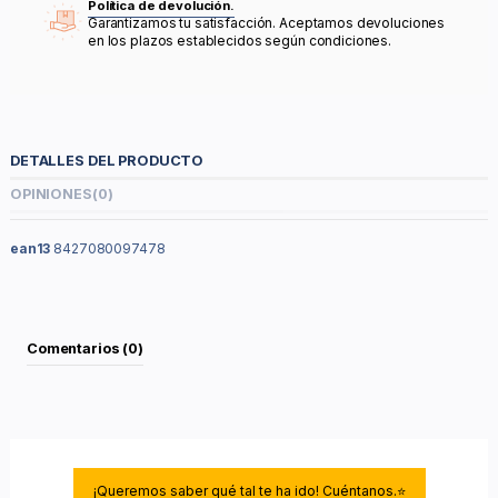
Política de devolución.
Garantizamos tu satisfacción. Aceptamos devoluciones
en los plazos establecidos según condiciones.
DETALLES DEL PRODUCTO
OPINIONES
(0)
ean13
8427080097478
Comentarios (0)
¡Queremos saber qué tal te ha ido! Cuéntanos.⭐