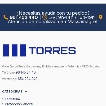
¿Necesitas ayuda con tu pedido?
961 452 440
|
L-V: 9h-14h / 16h-19h
|
Atención personalizada en Massamagrell
Calle De La Serra Calderona, 16, Massamagrell - Valencia 46130 España.
96 145 24 40
Teléfono
654 224 940
WhatsApp:
CATEGORÍAS
Ferretería
Protección laboral