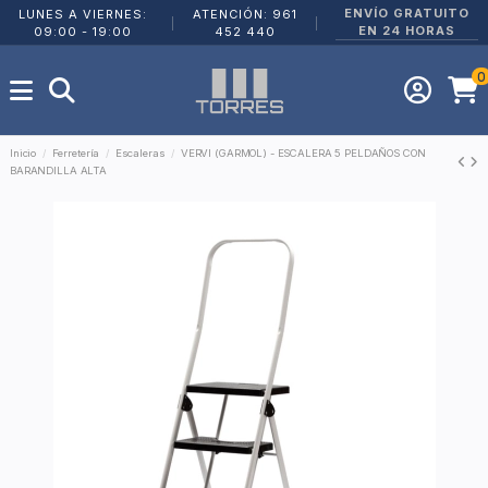
ENVÍO GRATUITO
LUNES A VIERNES:
ATENCIÓN: 961
|
|
EN 24 HORAS
09:00 - 19:00
452 440
0
Inicio
Ferretería
Escaleras
VERVI (GARMOL) - ESCALERA 5 PELDAÑOS CON
BARANDILLA ALTA