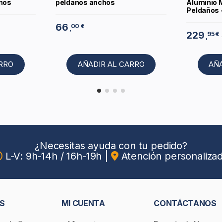
años
peldaños anchos
Aluminio 
Peldaños 
66
00 €
,
229
95 €
,
ARRO
AÑADIR AL CARRO
AÑ
¿Necesitas ayuda con tu pedido?
L-V: 9h-14h / 16h-19h
|
Atención personaliza
S
MI CUENTA
CONTÁCTANOS