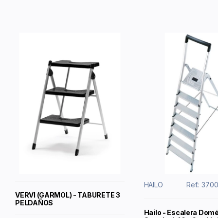
HAILO
Ref.: 370
VERVI (GARMOL) - TABURETE 3
PELDAÑOS
Hailo - Escalera Dom