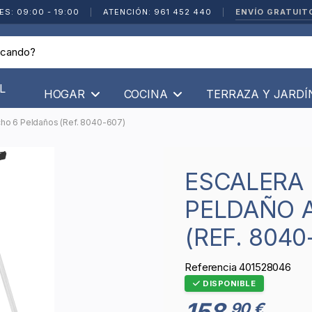
ENVÍO GRATUIT
ES: 09:00 - 19:00
|
ATENCIÓN: 961 452 440
|
L
HOGAR
COCINA
TERRAZA Y JARD
cho 6 Peldaños (Ref. 8040-607)
ESCALERA DOMÉSTICA HAILO XXL
PELDAÑO 
(REF. 8040
Referencia
401528046
DISPONIBLE
158
90 €