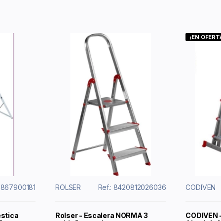
¡EN OFERT
0867900181
ROLSER
Ref.: 8420812026036
CODIVEN
éstica
Rolser - Escalera NORMA 3
CODIVEN -