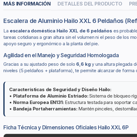
MÁS INFORMACIÓN
DETALLES DEL PRODUCTO
PR
Escalera de Aluminio Hailo XXL 6 Peldaños (Re
La
escalera doméstica Hailo XXL de 6 peldaños
es probablem
tareas cotidianas a gran altura sin el volumen ni el peso de los
apoyo seguro y ergonómico a la planta del pie.
Agilidad en el Manejo y Seguridad Homologada
Gracias a su ajustado peso de solo
6,6 kg
y una altura plegada 
niveles (5 peldaños + plataforma), te permite alcanzar de form
Características de Seguridad y Diseño Hailo:
•
Plataforma de Aluminio Estriado:
Sistema de bloqueo rígi
•
Norma Europea EN131:
Estructura testada para soportar c
•
Bandeja Portaherramientas:
Mantén pinceles, destornillad
Ficha Técnica y Dimensiones Oficiales Hailo XXL 6P