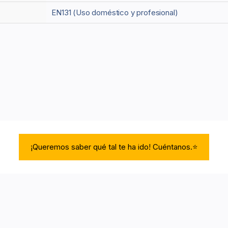
EN131 (Uso doméstico y profesional)
¡Queremos saber qué tal te ha ido! Cuéntanos.⭐