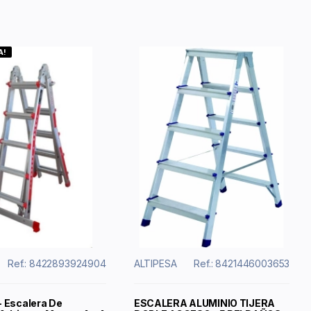
A!
Ref.: 8422893924904
ALTIPESA
Ref.: 8421446003653
 Escalera De
ESCALERA ALUMINIO TIJERA