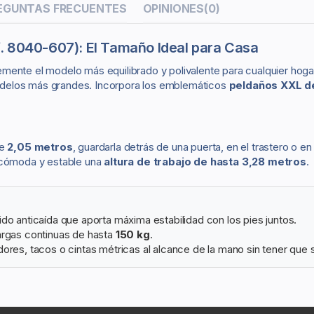
EGUNTAS FRECUENTES
OPINIONES
(0)
f. 8040-607): El Tamaño Ideal para Casa
ente el modelo más equilibrado y polivalente para cualquier hogar u
 modelos más grandes. Incorpora los emblemáticos
peldaños XXL d
de
2,05 metros
, guardarla detrás de una puerta, en el trastero o e
a cómoda y estable una
altura de trabajo de hasta 3,28 metros
.
do anticaída que aporta máxima estabilidad con los pies juntos.
argas continuas de hasta
150 kg
.
ores, tacos o cintas métricas al alcance de la mano sin tener que 