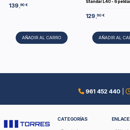
Standar L40 - 6 peld
139
90 €
,
129
90 €
,
AÑADIR AL CARRO
AÑADIR AL C
961 452 440
|
CATEGORÍAS
ENLACE