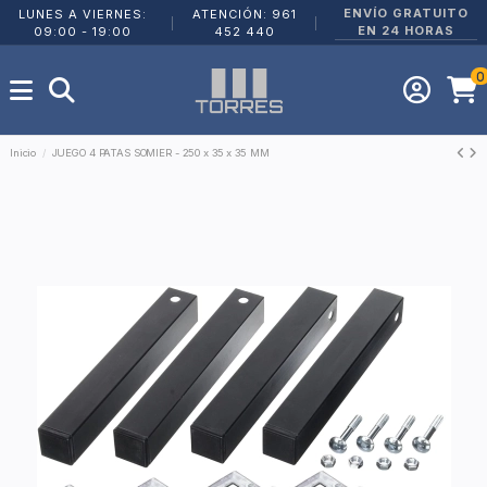
ENVÍO GRATUITO
LUNES A VIERNES:
ATENCIÓN: 961
|
|
EN 24 HORAS
09:00 - 19:00
452 440
0
Inicio
JUEGO 4 PATAS SOMIER - 250 x 35 x 35 MM