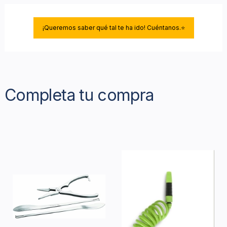
¡Queremos saber qué tal te ha ido! Cuéntanos.⭐
Completa tu compra