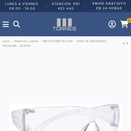
ENVÍO GRATUITO
LUNES A VIERNES:
ATENCIÓN: 961
|
|
EN 24 HORAS
09:00 - 19:00
452 440
0
Inicio
Protección Laboral
PROTECCIÓN OCULAR
GAFA DE SEGURIDAD
INCOLORA - SF201AF