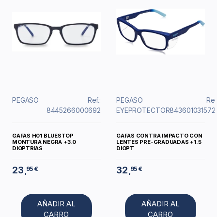
PEGASO
Ref.:
PEGASO
Ref
8445266000692
EYEPROTECTOR
843601031572
GAFAS H01 BLUESTOP
GAFAS CONTRA IMPACTO CON
MONTURA NEGRA +3.0
LENTES PRE-GRADUADAS +1.5
DIOPTRIAS
DIOPT
23
32
95 €
95 €
,
,
AÑADIR AL
AÑADIR AL
CARRO
CARRO